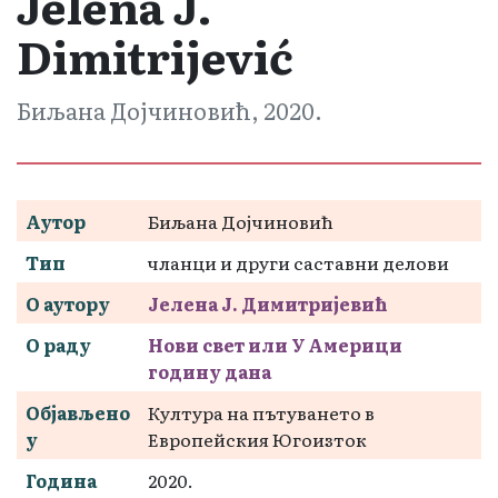
Jelena J.
Dimitrijević
Биљана Дојчиновић, 2020.
Аутор
Биљана Дојчиновић
Тип
чланци и други саставни делови
О аутору
Јелена Ј. Димитријевић
О раду
Нови свет или У Америци
годину дана
Објављено
Култура на пътуването в
у
Европейския Югоизток
Година
2020.