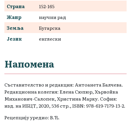
Страна
152-165
Жанр
научни рад
Земља
Бугарска
Језик
енглески
Напомена
Съставителство и редакция: Антоанета Балчева.
Редакционна колегия: Eлена Сюпюр, Хървойка
Миханович-Салопек, Христина Марку. София:
изд. на ИБЦТ, 2020, 536 стр., ISBN: 978-619-7179-13-2.
Рецепцију уредио: В.Ђ.