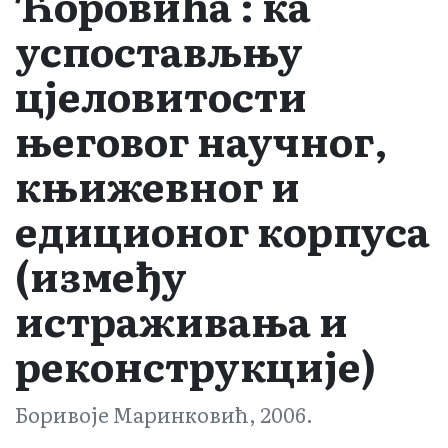
Ћоровића : ка
успостављњу
цјеловитости
његовог научног,
књижевног и
едиционог корпуса
(између
истраживања и
реконструкције)
Боривоје Маринковић, 2006.