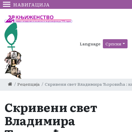
НАВИГАЦИЈА
Language
Српски
Рецепција
Скривени свет Владимира Ћоровића : к
Скривени свет
Владимира