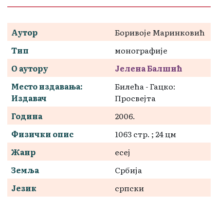
Аутор
Боривоје Маринковић
Тип
монографије
О аутору
Јелена Балшић
Место издавања:
Билећа - Гацко:
Издавач
Просвејта
Година
2006.
Физички опис
1063 стр. ; 24 цм
Жанр
есеј
Земља
Србија
Језик
српски