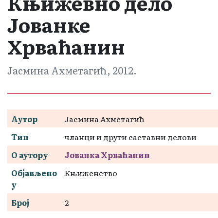
Књижевно дело
Јованке
Хрваћанин
Јасмина Ахметагић, 2012.
Аутор
Јасмина Ахметагић
Тип
чланци и други саставни делови
О аутору
Јованка Хрваћанин
Објављено
Књиженство
у
Број
2