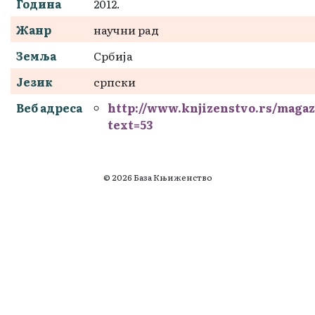
Година
2012.
Жанр
научни рад
Земља
Србија
Језик
српски
Веб адреса
http://www.knjizenstvo.rs/maga
text=53
© 2026 База Књиженство