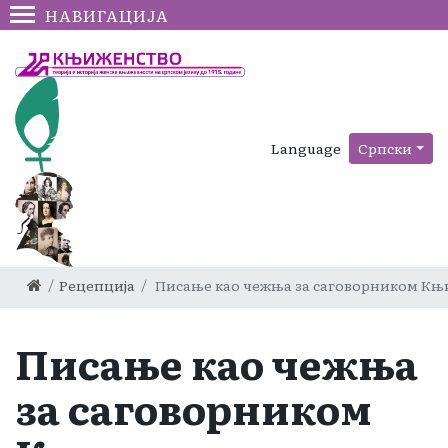
НАВИГАЦИЈА
Language
Српски
Рецепција
Писање као чежња за саговорником Књ
Писање као чежња
за саговорником