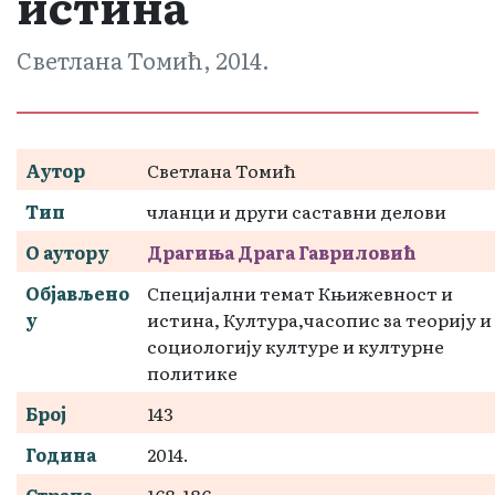
истина
Светлана Томић, 2014.
Аутор
Светлана Томић
Тип
чланци и други саставни делови
О аутору
Драгиња Драга Гавриловић
Објављено
Специјални темат Књижевност и
у
истина, Култура,часопис за теорију и
социологију културе и културне
политике
Број
143
Година
2014.
Страна
168-186