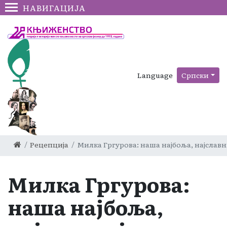
НАВИГАЦИЈА
Language
Српски
Рецепција
Милка Гргурова: наша најбоља, најслав
Милка Гргурова:
наша најбоља,