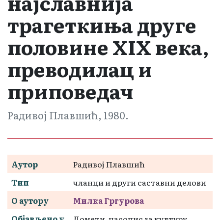
најславнија
трагеткиња друге
половине XIX века,
преводилац и
приповедач
Радивој Плавшић, 1980.
Аутор
Радивој Плавшић
Тип
чланци и други саставни делови
О аутору
Милка Гргуровa
Објављено у
Домети, часопис за културу