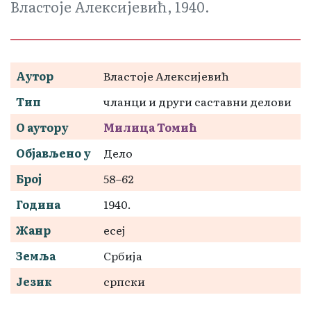
Властоје Алексијевић, 1940.
Аутор
Властоје Алексијевић
Тип
чланци и други саставни делови
О аутору
Милица Томић
Објављено у
Дело
Број
58–62
Година
1940.
Жанр
есеј
Земља
Србија
Језик
српски