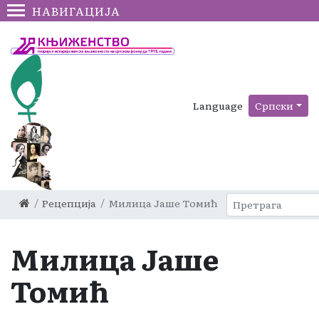
НАВИГАЦИЈА
Language
Српски
Рецепција
Милица Јаше Томић
Милица Јаше
Томић