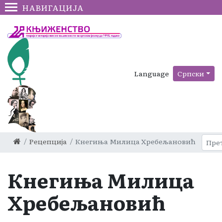
НАВИГАЦИЈА
Language
Српски
Рецепција
Кнегиња Милица Хребељановић
Кнегиња Милица
Хребељановић