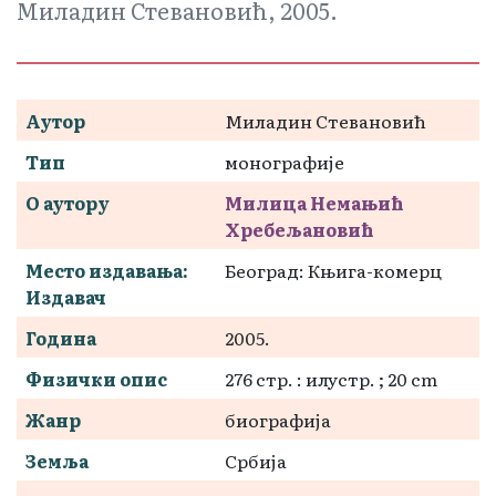
Миладин Стевановић, 2005.
Аутор
Миладин Стевановић
Тип
монографије
О аутору
Милица Немањић
Хребељановић
Место издавања:
Београд: Књига-комерц
Издавач
Година
2005.
Физички опис
276 стр. : илустр. ; 20 cm
Жанр
биографија
Земља
Србија