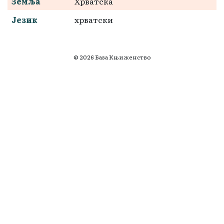
Земља
Хрватска
Језик
хрватски
© 2026 База Књиженство