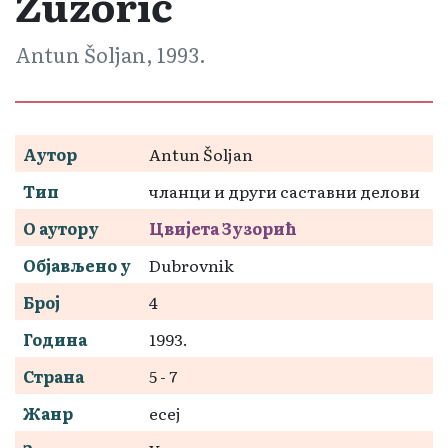
Zuzorić
Antun Šoljan, 1993.
Аутор
Antun Šoljan
Тип
чланци и други саставни делови
О аутору
Цвијета Зузорић
Објављено у
Dubrovnik
Број
4
Година
1993.
Страна
5 - 7
Жанр
есеј