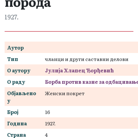
порода
1927.
Аутор
Тип
чланци и други саставни делови
О аутору
Јулија Хлапец Ђорђевић
О раду
Борба против казне за одбацивањ
Објављено
Женски покрет
у
Број
16
Година
1927.
Страна
4