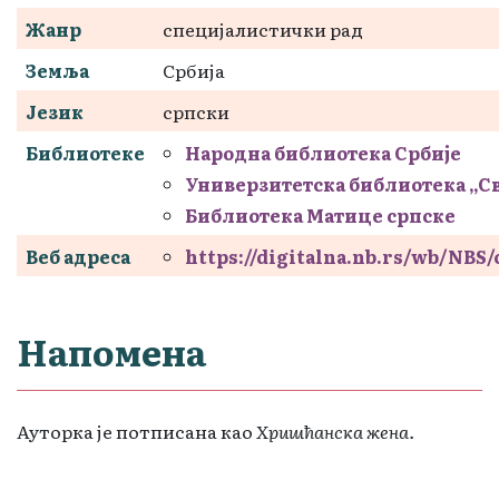
Жанр
специјалистички рад
Земља
Србија
Језик
српски
Библиотеке
Народна библиотека Србије
Универзитетска библиотека „С
Библиотека Матице српске
Веб адреса
https://digitalna.nb.rs/wb/NBS
Напомена
Ауторка је потписана као
Хришћанска жена.