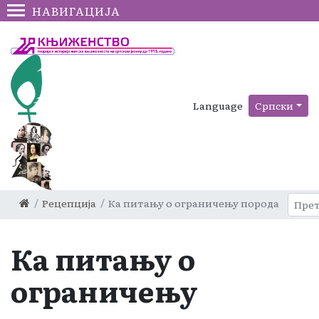
НАВИГАЦИЈА
Language
Српски
Рецепција
Ка питању о ограничењу порода
Ка питању о
ограничењу