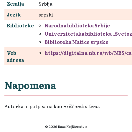
Zemlja
Srbija
Jezik
srpski
Biblioteke
Narodna biblioteka Srbije
Univerzitetska biblioteka „Sveto
Biblioteka Matice srpske
Veb
https://digitalna.nb.rs/wb/NBS/c
adresa
Napomena
Autorka je potpisana kao
Hrišćanska žena.
© 2026 Baza Knjiženstvo