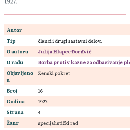
1927.
Autor
Tip
članci i drugi sastavni delovi
O autoru
Julija Hlapec Đorđević
O radu
Borba protiv kazne za odbacivanje pl
Objavljeno
Ženski pokret
u
Broj
16
Godina
1927.
Strana
4
Žanr
specijalistički rad