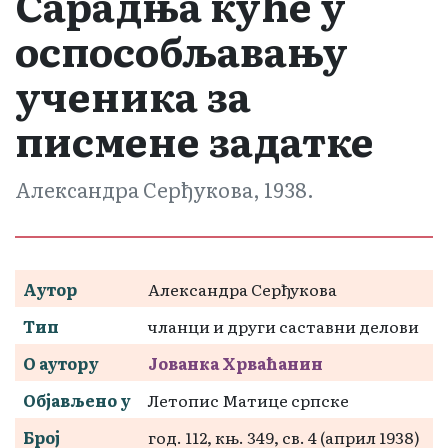
Сарадња куће у
оспособљавању
ученика за
писмене задатке
Александра Серђукова, 1938.
Аутор
Александра Серђукова
Тип
чланци и други саставни делови
О аутору
Јованка Хрваћанин
Објављено у
Летопис Матице српске
Број
год. 112, књ. 349, св. 4 (април 1938)