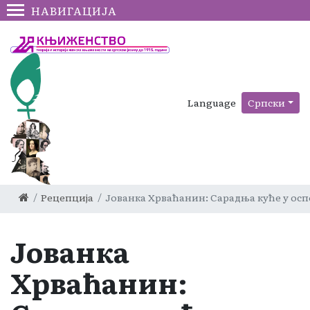
НАВИГАЦИЈА
Language
Српски
Рецепција
Јованка Хрваћанин: Сарадња куће у ос
Јованка
Хрваћанин: