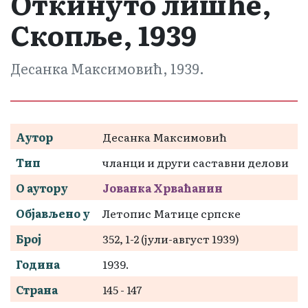
Откинуто лишће,
Скопље, 1939
Десанка Максимовић, 1939.
Аутор
Десанка Максимовић
Тип
чланци и други саставни делови
О аутору
Јованка Хрваћанин
Објављено у
Летопис Матице српске
Број
352, 1-2 (јули-август 1939)
Година
1939.
Страна
145 - 147