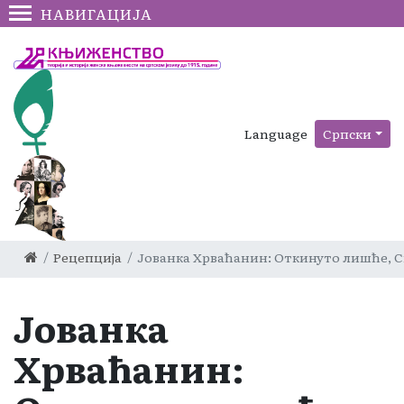
НАВИГАЦИЈА
Language
Српски
Рецепција
Јованка Хрваћанин: Откинуто лишће, С
Јованка
Хрваћанин: