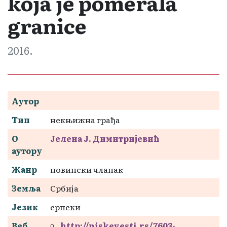
koja je pomerala
granice
2016.
Аутор
Тип
некњижна грађа
О
Јелена Ј. Димитријевић
аутору
Жанр
новински чланак
Земља
Србија
Језик
српски
Веб
http://niskevesti.rs/7603-