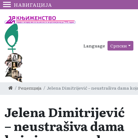
НАВИГАЦИЈА
Language
Српски
Рецепција
Jelena Dimitrijević – neustrašiva dama koj
Jelena Dimitrijević
– neustrašiva dama