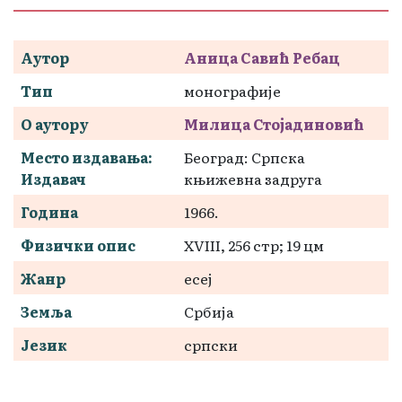
Аутор
Аница Савић Ребац
Тип
монографије
О аутору
Милица Стојадиновић
Место издавања:
Београд: Српска
Издавач
књижевна задруга
Година
1966.
Физички опис
XVIII, 256 стр; 19 цм
Жанр
есеј
Земља
Србија
Језик
српски