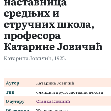
наставница
средњих и
стручних школа,
професора
Катарине Јовичић
Катарина Јовичић, 1925.
Аутор
Катарина Јовичић
Тип
чланци и други саставни делови
О аутору
Станка Глишић
Објављено
Женски покрет