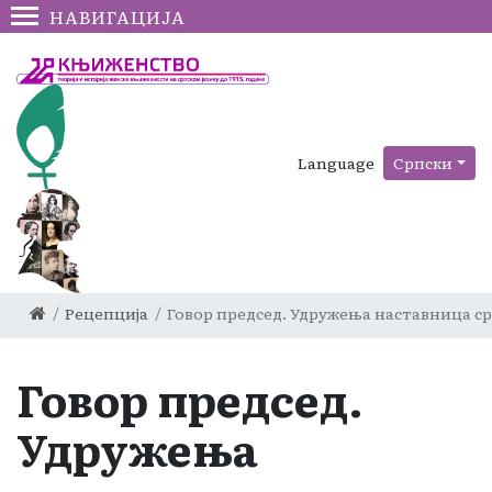
НАВИГАЦИЈА
Language
Српски
Рецепција
Говор председ. Удружења наставница с
Говор председ.
Удружења