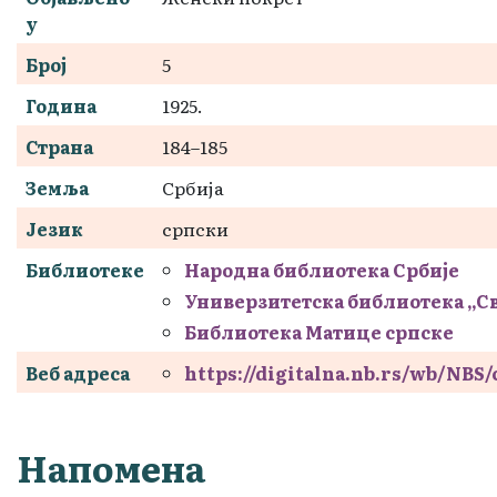
у
Број
5
Година
1925.
Страна
184–185
Земља
Србија
Језик
српски
Библиотеке
Народна библиотека Србије
Универзитетска библиотека „С
Библиотека Матице српске
Веб адреса
https://digitalna.nb.rs/wb/NBS
Напомена