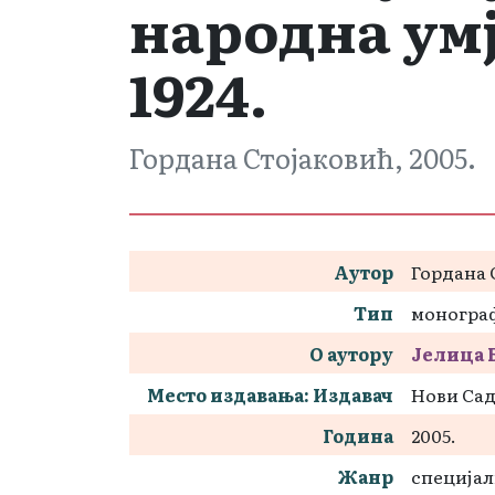
народна умј
1924.
Гордана Стојаковић, 2005.
Аутор
Гордана 
Тип
моногра
О аутору
Јелица 
Место издавања: Издавач
Нови Сад
Година
2005.
Жанр
специјал