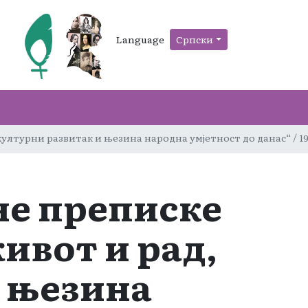
Language
Српски
лтурни развитак и њезина народна умјетност до данас“ / 19
не преписке
ивот и рад,
и њезина