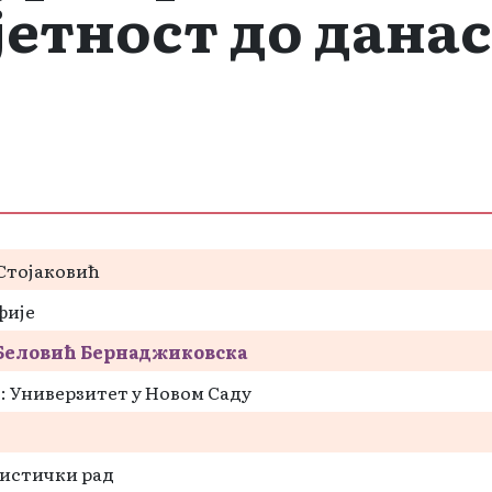
етност до данас“
Стојаковић
фије
Беловић Бернаджиковска
: Универзитет у Новом Саду
истички рад