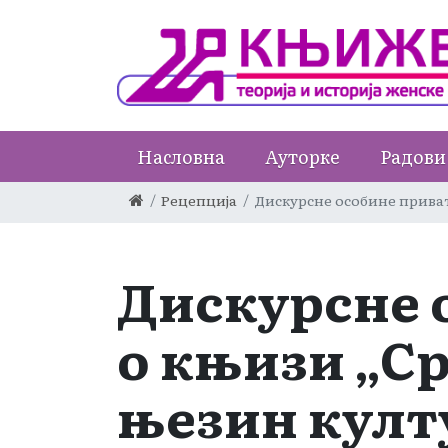
Насловна
Ауторке
Радови
Рецепција
Дискурсне особине приват
Дискурсне 
о књизи „С
њезин култ