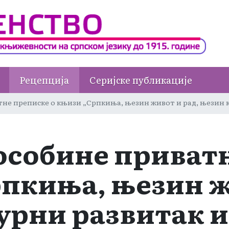
Рецепција
Серијске публикације
не преписке о књизи „Српкиња, њезин живот и рад, њезин ку
особине приват
рпкиња, њезин ж
урни развитак 