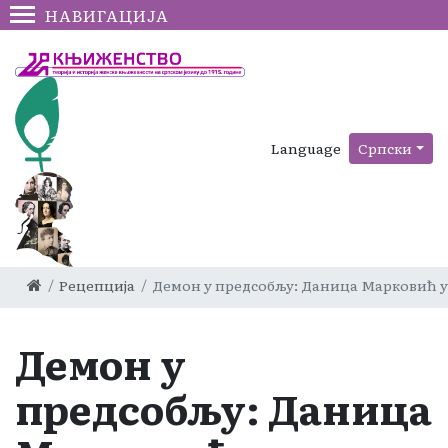
НАВИГАЦИЈА
Language
Српски
Рецепција
Демон у предсобљу: Даница Марковић 
Демон у
предсобљу: Даница