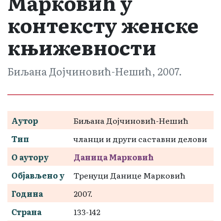
Марковић у
контексту женске
књижевности
Биљана Дојчиновић-Нешић, 2007.
Аутор
Биљана Дојчиновић-Нешић
Тип
чланци и други саставни делови
О аутору
Даница Марковић
Објављено у
Тренуци Данице Марковић
Година
2007.
Страна
133-142