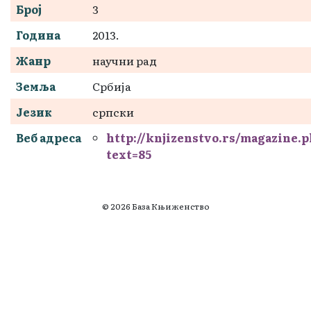
Број
3
Година
2013.
Жанр
научни рад
Земља
Србија
Језик
српски
Веб адреса
http://knjizenstvo.rs/magazine.
text=85
© 2026 База Књиженство