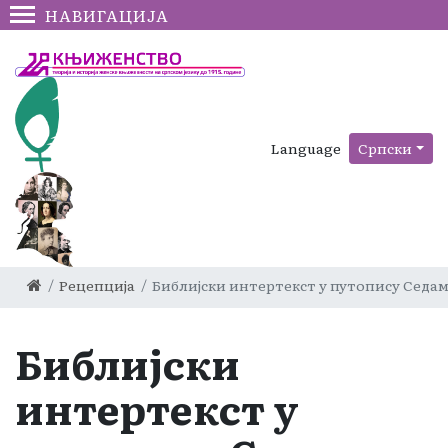
НАВИГАЦИЈА
Language
Српски
Рецепција
Библијски интертекст у путопису Седа
Библијски
интертекст у