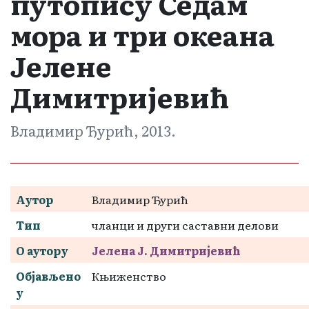
путопису Седам
мора и три океана
Јелене
Димитријевић
Владимир Ђурић, 2013.
Аутор
Владимир Ђурић
Тип
чланци и други саставни делови
О аутору
Јелена Ј. Димитријевић
Објављено
Књиженство
у