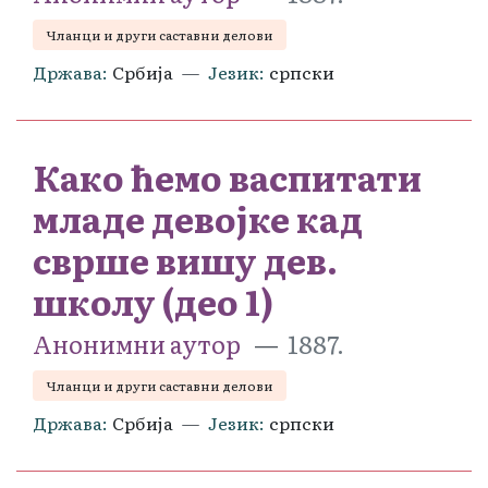
Чланци и други саставни делови
Држава
Србија
Језик
српски
Како ћемо васпитати
младе девојке кад
сврше вишу дев.
школу (део 1)
Анонимни аутор
1887.
Чланци и други саставни делови
Држава
Србија
Језик
српски