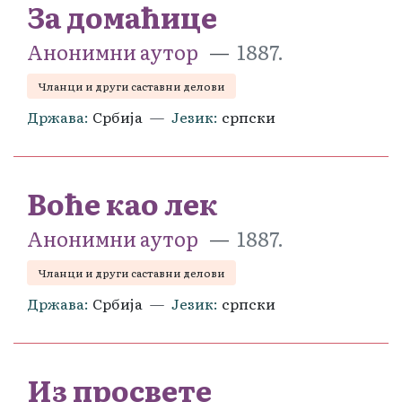
За домаћице
Анонимни аутор
1887.
Чланци и други саставни делови
Држава
Србија
Језик
српски
Воће као лек
Анонимни аутор
1887.
Чланци и други саставни делови
Држава
Србија
Језик
српски
Из просвете