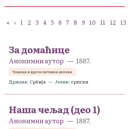
«
‹
1
2
3
4
5
6
7
8
9
10
11
12
13
За домаћице
Анонимни аутор
1887.
Чланци и други саставни делови
Држава
Србија
Језик
српски
Наша чељад (део 1)
Анонимни аутор
1887.