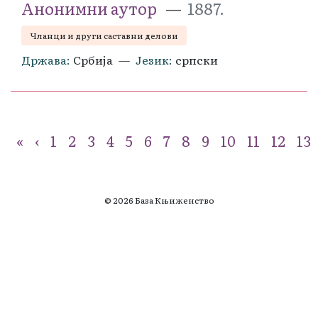
Анонимни аутор
1887.
Чланци и други саставни делови
Држава
Србија
Језик
српски
«
‹
1
2
3
4
5
6
7
8
9
10
11
12
13
© 2026 База Књиженство