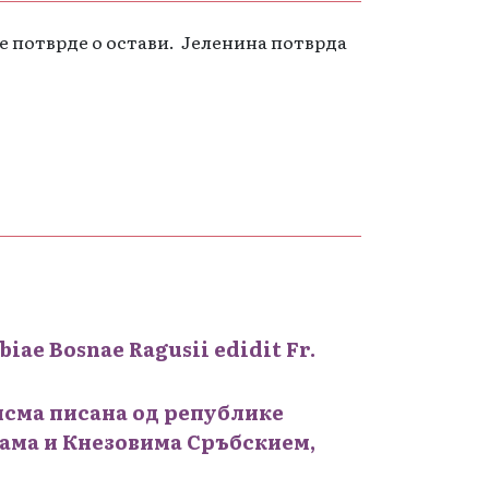
е потврде о остави. Јеленина потврда
iae Bosnae Ragusii edidit Fr.
писма писана од републике
ама и Кнезовима Сръбскием,