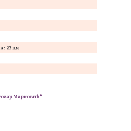
а ; 23 цм
тозар Марковић“