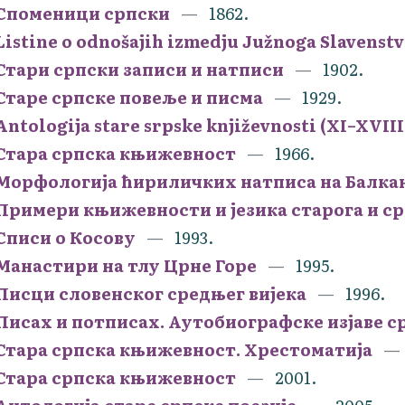
Споменици српски
1862.
Listine o odnošajih izmedju Južnoga Slavenstv
Стари српски записи и натписи
1902.
Старе српске повеље и писма
1929.
Antologija stare srpske književnosti (XI–XVIII
Стара српска књижевност
1966.
Морфологија ћириличких натписа на Балка
Примери књижевности и језика старога и с
Списи о Косову
1993.
Манастири на тлу Црне Горе
1995.
Писци словенског средњег вијека
1996.
Писах и потписах. Аутобиографске изјаве с
Стара српска књижевност. Хрестоматија
Стара српска књижевност
2001.