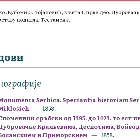
о Љубомир Стојановић, књига 1, први део. Дубровачк
 оставу подигла, Тестамент.
дови
нографије
Monumenta Serbica. Spectantia historiam Serb
Miklosich
1858.
Споменици сръбски од 1395. до 1423. то ест 
Дубровачке Кральевима, Деспотима, Войвод
Босанскием и Приморскием
1858.