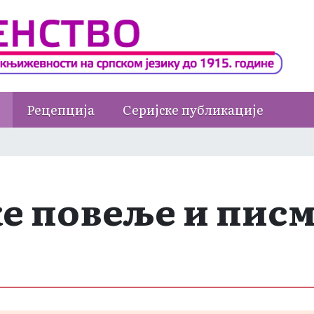
Рецепција
Серијске публикације
ке повеље и пис