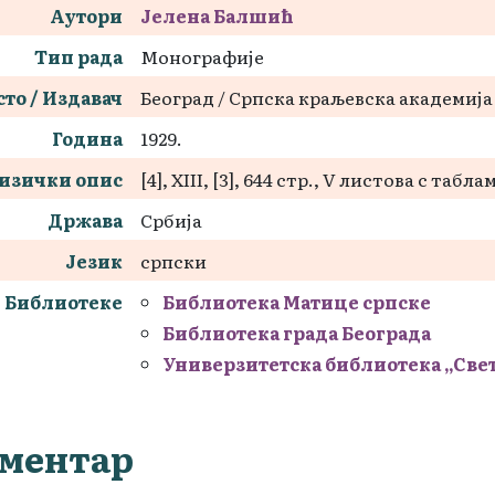
Аутори
Јелена Балшић
Тип рада
Монографије
то / Издавач
Београд / Српска краљевска академија
Година
1929.
изички опис
[4], XIII, [3], 644 стр., V листова с таблам
Држава
Србија
Језик
српски
Библиотеке
Библиотека Матице српске
Библиотека града Београда
Универзитетска библиотека „Све
ментар