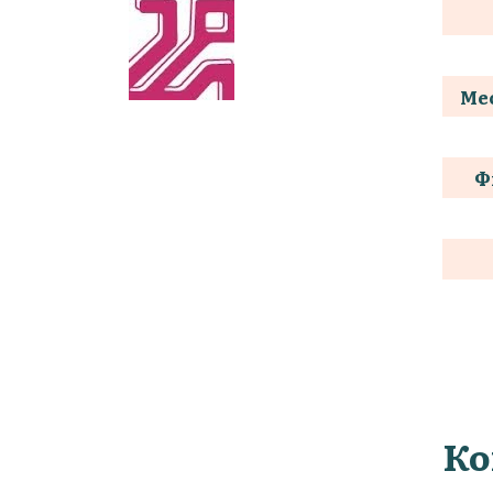
Мес
Ф
Ко