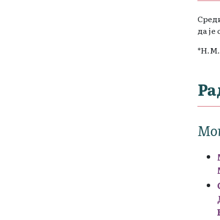
Среди
да је
*Н.М.
Ра
Мо