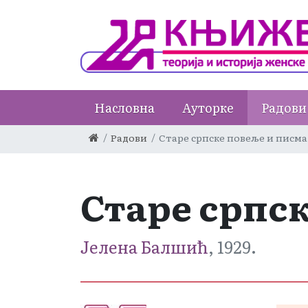
Насловна
Ауторке
Радови
Радови
Старе српске повеље и писма
Старе српс
Јелена Балшић
, 1929.