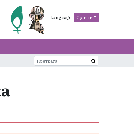
Language
Српски
ма