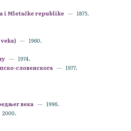
a i Mletačke republike
1875.
 veka)
1960.
ну
1974.
рпско-словенскога
1977.
редњег века
1996.
2000.