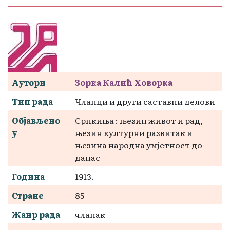
Аутори
Зорка Калић Ховорка
Тип рада
Чланци и други саставни делови
Објављено
Српкиња : њезин живот и рад,
у
њезин културни развитак и
њезина народна умјетност до
данас
Година
1913.
Стране
85
Жанр рада
чланак