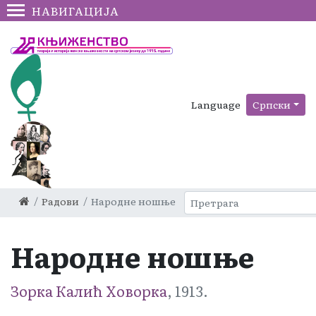
НАВИГАЦИЈА
Language
Српски
Радови
Народне ношње
Народне ношње
Зорка Калић Ховорка
, 1913.