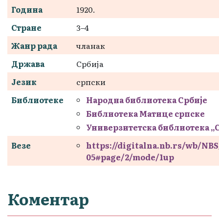
Година
1920.
Стране
3–4
Жанр рада
чланак
Држава
Србија
Језик
српски
Библиотеке
Народна библиотека Србије
Библиотека Матице српске
Универзитетска библиотека „
Везе
https://digitalna.nb.rs/wb/NB
05#page/2/mode/1up
Коментар