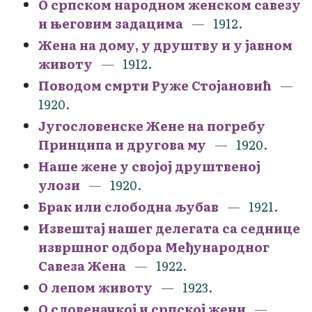
О српском народном женском савезу
и његовим задацима
1912.
Жена на дому, у друштву и у јавном
животу
1912.
Поводом смрти Руже Стојановић
1920.
Југословенске Жене на погребу
Принципа и другова му
1920.
Наше жене у својој друштвеној
улози
1920.
Брак или слободна љубав
1921.
Извештај нашег делегата са седнице
извршног одбора Међународног
Савеза Жена
1922.
О лепом животу
1923.
О словеначкој и српској жени