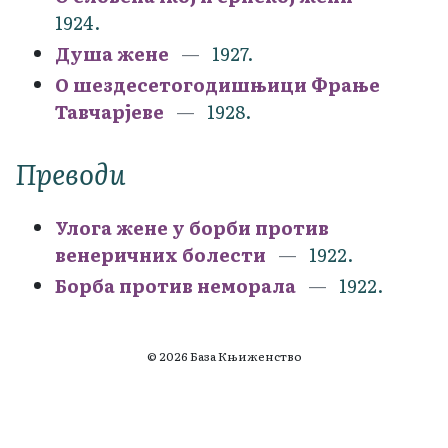
1924.
Душа жене
1927.
О шездесетогодишњици Фрање
Тавчарјеве
1928.
Преводи
Улога жене у борби против
венеричних болести
1922.
Борба против неморала
1922.
© 2026 База Књиженство