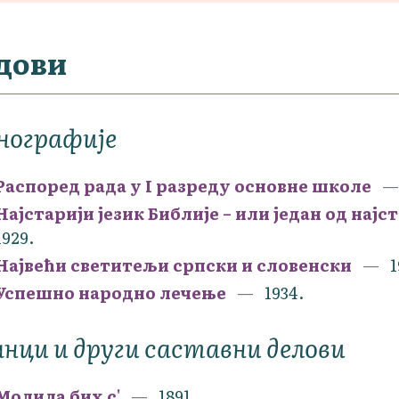
дови
нографије
Распоред рада у I разреду основне школе
Најстарији језик Библије – или један од нај
1929.
Највећи светитељи српски и словенски
1
Успешно народно лечење
1934.
нци и други саставни делови
Молила бих с'
1891.