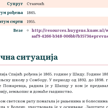
Супруг
Станчић
тум рођења
1865.
атум смрти
1955.
Везе
http://resources.huygens.knaw.nl
aaf9-4266-b348-006bb7b35734#prevn
чна ситуација
ија Спајић рођена је 1865. године у Шиду. Године 18
љску школу у Сомбору. У периоду од 1892. до 1898. 
е Пожаревца, радила је у Шапцу у ком је предавал
ију, земљопис и домаће газдинство.
ом светском рату помагала је рањенима и болеснима 
ла у Водену, учествовала је у оснивању „Заштите 