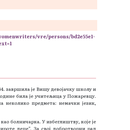
/womenwriters/vre/persons/bd2e55e1-
ext=1
84. завршила је Вишу девојачку школу и
године била је учитељица у Пожаревцу.
а неколико предмета: немачки језик,
као болничарка. У избеглиштву, које је
сироте деце”. За свој добротворни рад