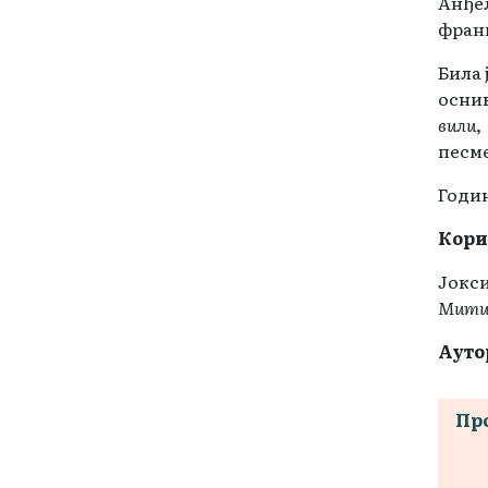
Анђе
франц
Била 
оснив
вили
песме
Годин
Кори
Јокс
Мити
Ауто
Пр