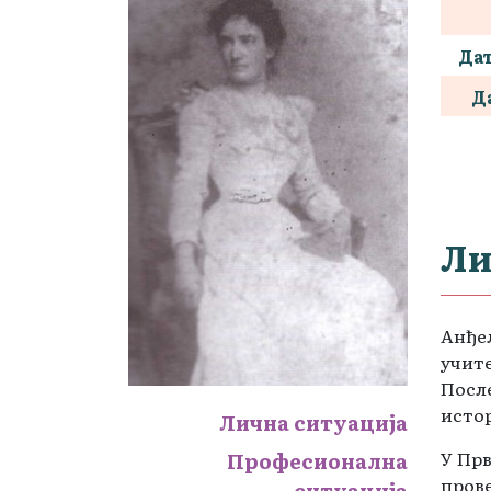
Да
Д
Ли
Анђел
учите
Посл
истор
Лична ситуација
У Прв
Професионална
прове
ситуација