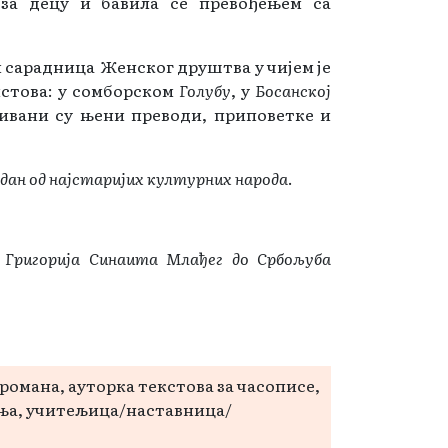
 за децу и бавила се превођењем са
и сарадница Женског друштва у чијем је
истова: у сомборском
Голубу
, у
Босанској
ивани су њени преводи, приповетке и
један од најстаријих културних народа
.
 Григорија Синаита Млађег до Србољуба
романа, aуторка текстова за часописе,
ња, учитељица/наставница/