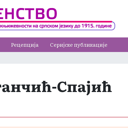
Рецепција
Серијске публикације
танчић-Спајић