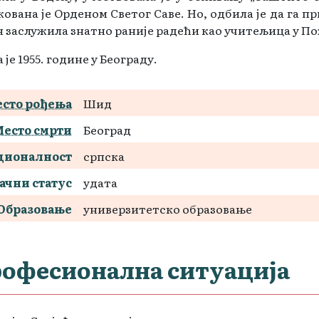
ована је Орденом Светог Саве. Но, одбила је да га п
 заслужила знатно раније радећи као учитељица у П
 је 1955. године у Београду.
сто рођења
Шид
Место смрти
Београд
ционалност
српска
ачни статус
удата
Образовање
универзитетско образовање
офесионална ситуација