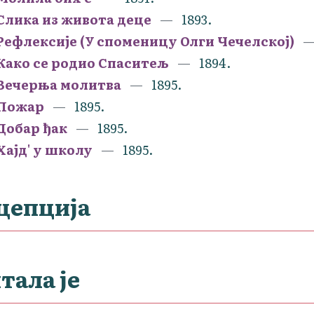
Слика из живота деце
1893.
Рефлексије (У споменицу Олги Чечелској)
Како се родио Спаситељ
1894.
Вечерња молитва
1895.
Пожар
1895.
Добар ђак
1895.
Хајд' у школу
1895.
цепција
тала је