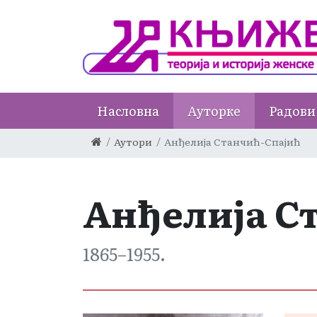
Насловна
Ауторке
Радови
Аутори
Анђелија Станчић-Спајић
Анђелија С
1865–1955.