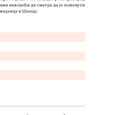
рими наводећи да сматра да је поменути
ожаревцу и Шапцу.