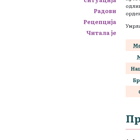
одлик
Радови
орден
Рецепција
Умрла
Читала је
Ме
На
Бр
Пр