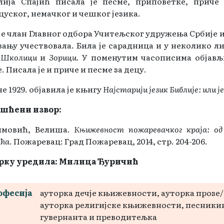
лија Спајић писала је песме, приповетке, приче
уског, немачког и чешког језика.
је члан Главног одбора Учитељског удружења Србије 
ању учествовала. Била је сарадница и у неколико л
,
Школици
и
Зорици
. У поменутим часописима објављ
. Писала је и приче и песме за децу.
е 1929. објавила је књигу
Најстарији језик Библије: или 
шћени извор:
имовић, Велиша.
Књижевност пожаревачког краја: од
ћа
. Пожаревац: Град Пожаревац, 2014, стр. 204-206.
рку уредила: Милица Ђуричић
офесија
ауторка дечје књижевности, aуторка прозе/
aуторка религијске књижевности, песники
гувернанта и преводитељка