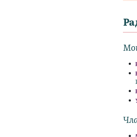
Ра
Мо
Чла