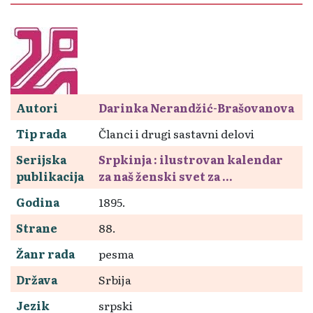
Autori
Darinka Nerandžić-Brašovanova
Tip rada
Članci i drugi sastavni delovi
Serijska
Srpkinja : ilustrovan kalendar
publikacija
za naš ženski svet za ...
Godina
1895.
Strane
88.
Žanr rada
pesma
Država
Srbija
Jezik
srpski