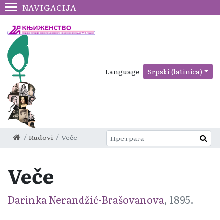
NAVIGACIJA
Language
Srpski (latinica)
Radovi
Veče
Veče
Darinka Nerandžić-Brašovanova
, 1895.