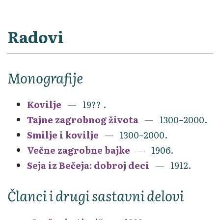
Radovi
Monografije
Kovilje
19?? .
Tajne zagrobnog života
1300–2000.
Smilje i kovilje
1300–2000.
Večne zagrobne bajke
1906.
Seja iz Bečeja: dobroj deci
1912.
Članci i drugi sastavni delovi