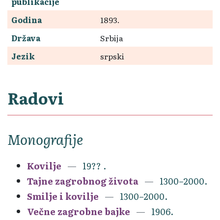
publikacije
Godina
1893.
Država
Srbija
Jezik
srpski
Radovi
Monografije
Kovilje
19?? .
Tajne zagrobnog života
1300–2000.
Smilje i kovilje
1300–2000.
Večne zagrobne bajke
1906.