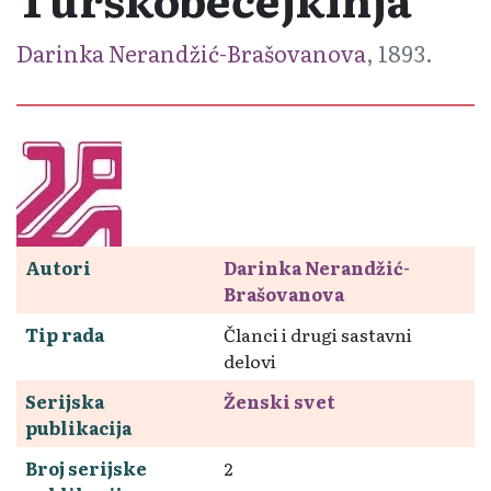
Darinka Nerandžić-Brašovanova
, 1893.
Autori
Darinka Nerandžić-
Brašovanova
Tip rada
Članci i drugi sastavni
delovi
Serijska
Ženski svet
publikacija
Broj serijske
2