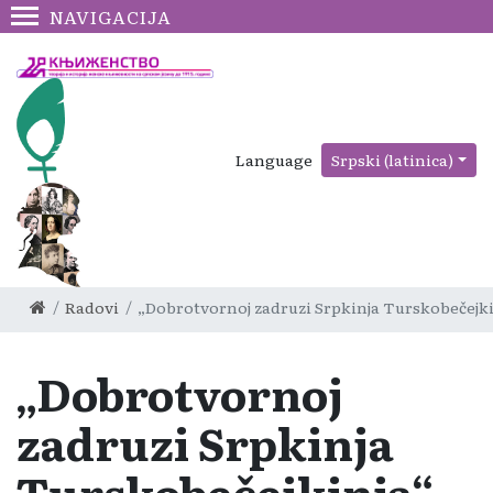
NAVIGACIJA
Language
Srpski (latinica)
Radovi
„Dobrotvornoj zadruzi Srpkinja Turskobečejki
„Dobrotvornoj
zadruzi Srpkinja
Turskobečejkinja“