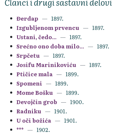
Članci i drugi sastavni delovi
Đerdap
1897.
Izgubljenom prvencu
1897.
Ustani, čedo...
1897.
Srećno ono doba milo...
1897.
Srpčetu
1897.
Josifu Marinikoviću
1897.
Ptičice mala
1899.
Spomeni
1899.
Mome Bošku
1899.
Devojčin grob
1900.
Radniku
1901.
U oči božića
1901.
***
1902.