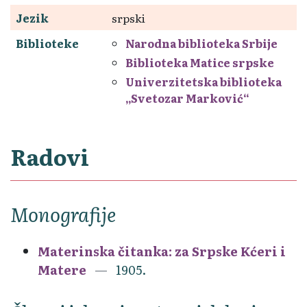
Jezik
srpski
Biblioteke
Narodna biblioteka Srbije
Biblioteka Matice srpske
Univerzitetska biblioteka
„Svetozar Marković“
Radovi
Monografije
Materinska čitanka: za Srpske Kćeri i
Matere
1905.