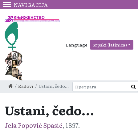
NAVIGACIJA
Language
Srpski (latinica)
Radovi
Ustani, čedo...
Ustani, čedo...
Jela Popović Spasić
, 1897.