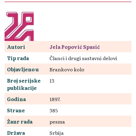
Autori
Jela Popović Spasić
Tip rada
Članci i drugi sastavni delovi
Objavljeno u
Brankovo kolo
Broj serijske
13
publikacije
Godina
1897.
Strane
385
Žanr rada
pesma
Država
Srbija