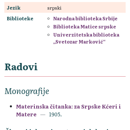
Jezik
srpski
Biblioteke
Narodna biblioteka Srbije
Biblioteka Matice srpske
Univerzitetska biblioteka
„Svetozar Marković“
Radovi
Monografije
Materinska čitanka: za Srpske Kćeri i
Matere
1905.