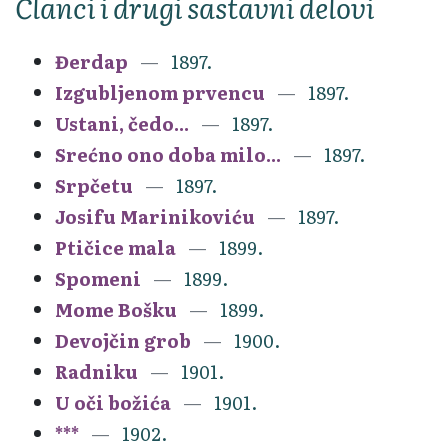
Članci i drugi sastavni delovi
Đerdap
1897.
Izgubljenom prvencu
1897.
Ustani, čedo...
1897.
Srećno ono doba milo...
1897.
Srpčetu
1897.
Josifu Marinikoviću
1897.
Ptičice mala
1899.
Spomeni
1899.
Mome Bošku
1899.
Devojčin grob
1900.
Radniku
1901.
U oči božića
1901.
***
1902.