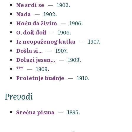
Ne srdi se
1902.
Nada
1902.
Hoću da živim
1906.
O, dođi, dođi
1906.
Iz neopaženog kutka
1907.
Došla si...
1907.
Dolazi jesen...
1909.
***
1909.
Proletnje buđenje
1910.
Prevodi
Srećna pisma
1895.