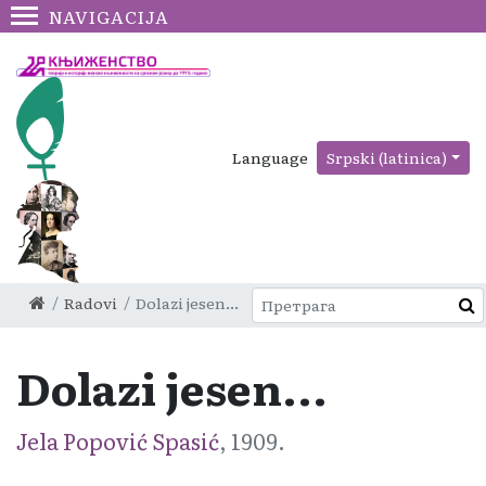
NAVIGACIJA
Language
Srpski (latinica)
Radovi
Dolazi jesen...
Dolazi jesen...
Jela Popović Spasić
, 1909.