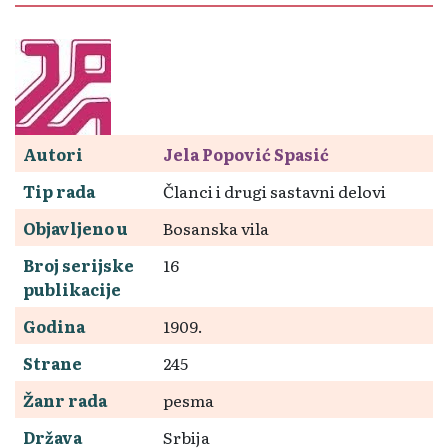
Autori
Jela Popović Spasić
Tip rada
Članci i drugi sastavni delovi
Objavljeno u
Bosanska vila
Broj serijske
16
publikacije
Godina
1909.
Strane
245
Žanr rada
pesma
Država
Srbija