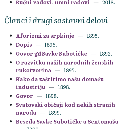
Ručni radovi, umni radovi
2018.
Članci i drugi sastavni delovi
Aforizmi za srpkinje
1895.
Dopis
1896.
Govor gđe Savke Subotićke
1892.
O razvitku naših narodnih ženskih
rukotvorina
1895.
Kako da zaštitimo našu domaću
industriju
1898.
Govor
1898.
Svatovski običaji kod nekih stranih
naroda
1899.
Beseda Savke Subotićke u Sentomašu