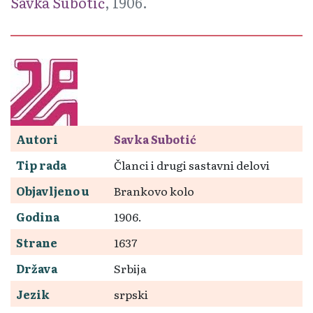
Savka Subotić
, 1906.
Autori
Savka Subotić
Tip rada
Članci i drugi sastavni delovi
Objavljeno u
Brankovo kolo
Godina
1906.
Strane
1637
Država
Srbija
Jezik
srpski