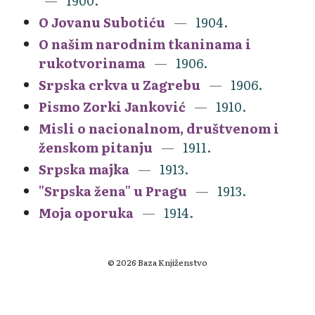
1900.
O Jovanu Subotiću
1904.
O našim narodnim tkaninama i
rukotvorinama
1906.
Srpska crkva u Zagrebu
1906.
Pismo Zorki Janković
1910.
Misli o nacionalnom, društvenom i
ženskom pitanju
1911.
Srpska majka
1913.
"Srpska žena" u Pragu
1913.
Moja oporuka
1914.
© 2026 Baza Knjiženstvo