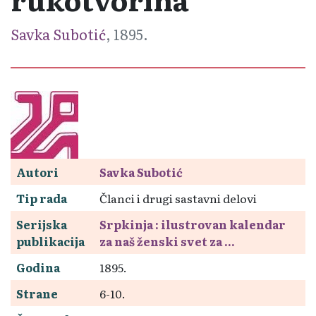
Savka Subotić
, 1895.
Autori
Savka Subotić
Tip rada
Članci i drugi sastavni delovi
Serijska
Srpkinja : ilustrovan kalendar
publikacija
za naš ženski svet za ...
Godina
1895.
Strane
6-10.