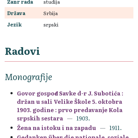
Žanr rada
studija
Država
Srbija
Jezik
srpski
Radovi
Monografije
Govor gospođe Savke d-r J. Subotića :
držan u sali Velike Škole 5. oktobra
1903. godine : prvo predavanje Kola
srpskih sestara
1903.
Žena na istoku i na zapadu
1911.
Gedanken über die nationale, soziale