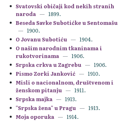
Svatovski običaji kod nekih stranih
naroda
1899.
Beseda Savke Subotićke u Sentomašu
1900.
O Jovanu Subotiću
1904.
O našim narodnim tkaninama i
rukotvorinama
1906.
Srpska crkva u Zagrebu
1906.
Pismo Zorki Janković
1910.
Misli o nacionalnom, društvenom i
ženskom pitanju
1911.
Srpska majka
1913.
"Srpska žena" u Pragu
1913.
Moja oporuka
1914.