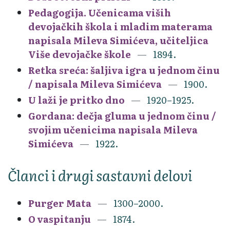
Pedagogija. Učenicama viših
devojačkih škola i mladim materama
napisala Mileva Simićeva, učiteljica
Više devojačke škole
1894.
Retka sreća: šaljiva igra u jednom činu
/ napisala Mileva Simićeva
1900.
U laži je pritko dno
1920–1925.
Gordana: dečja gluma u jednom činu /
svojim učenicima napisala Mileva
Simićeva
1922.
Članci i drugi sastavni delovi
Purger Mata
1300–2000.
O vaspitanju
1874.