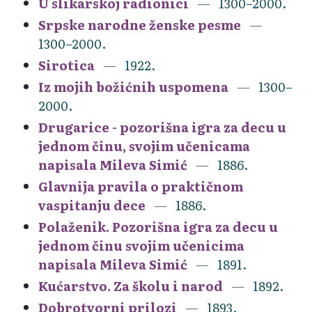
U slikarskoj radionici
1300–2000.
Srpske narodne ženske pesme
1300–2000.
Sirotica
1922.
Iz mojih božićnih uspomena
1300–
2000.
Drugarice - pozorišna igra za decu u
jednom činu, svojim učenicama
napisala Mileva Simić
1886.
Glavnija pravila o praktičnom
vaspitanju dece
1886.
Polaženik. Pozorišna igra za decu u
jednom činu svojim učenicima
napisala Mileva Simić
1891.
Kućarstvo. Za školu i narod
1892.
Dobrotvorni prilozi
1893.