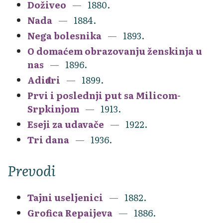
Doživeo
1880.
Nada
1884.
Nega bolesnika
1893.
O domaćem obrazovanju ženskinja u
nas
1896.
Adiđari
1899.
Prvi i poslednji put sa Milicom-
Srpkinjom
1913.
Eseji za udavače
1922.
Tri dana
1936.
Prevodi
Tajni useljenici
1882.
Grofica Repaijeva
1886.