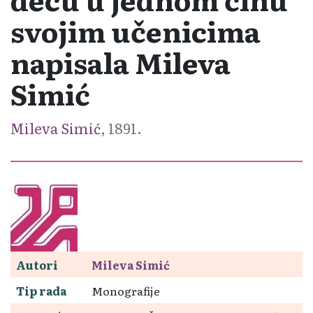
svojim učenicima
napisala Mileva
Simić
Mileva Simić
, 1891.
Autori
Mileva Simić
Tip rada
Monografije