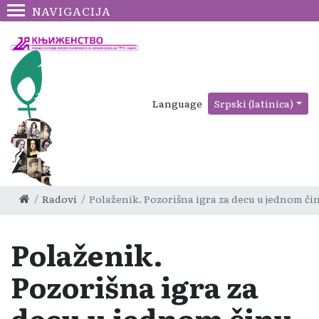
NAVIGACIJA
Language
Srpski (latinica)
Radovi
Polaženik. Pozorišna igra za decu u jednom či
Polaženik.
Pozorišna igra za
decu u jednom činu