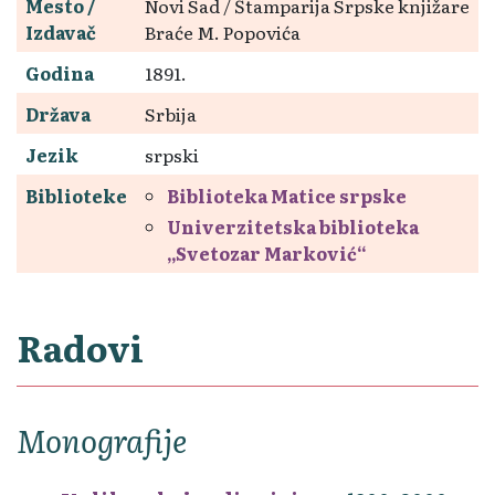
Mesto /
Novi Sad / Štamparija Srpske knjižare
Izdavač
Braće M. Popovića
Godina
1891.
Država
Srbija
Jezik
srpski
Biblioteke
Biblioteka Matice srpske
Univerzitetska biblioteka
„Svetozar Marković“
Radovi
Monografije