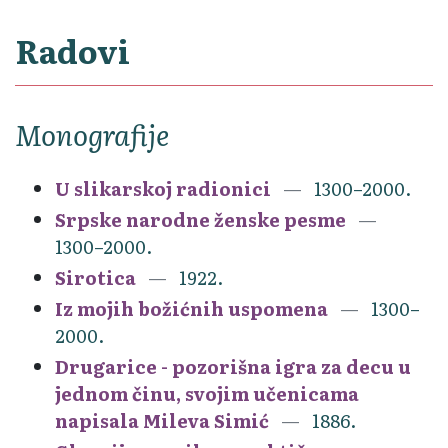
Radovi
Monografije
U slikarskoj radionici
1300–2000.
Srpske narodne ženske pesme
1300–2000.
Sirotica
1922.
Iz mojih božićnih uspomena
1300–
2000.
Drugarice - pozorišna igra za decu u
jednom činu, svojim učenicama
napisala Mileva Simić
1886.