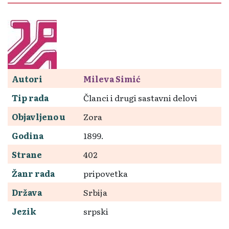
Autori
Mileva Simić
Tip rada
Članci i drugi sastavni delovi
Objavljeno u
Zora
Godina
1899.
Strane
402
Žanr rada
pripovetka
Država
Srbija
Jezik
srpski