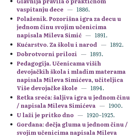
Glavnija pravila o praktičnom
vaspitanju dece
1886.
Polaženik. Pozorišna igra za decu u
jednom činu svojim učenicima
napisala Mileva Simić
1891.
Kućarstvo. Za školu i narod
1892.
Dobrotvorni prilozi
1893.
Pedagogija. Učenicama viših
devojačkih škola i mladim materama
napisala Mileva Simićeva, učiteljica
Više devojačke škole
1894.
Retka sreća: šaljiva igra u jednom činu
/ napisala Mileva Simićeva
1900.
U laži je pritko dno
1920–1925.
Gordana: dečja gluma u jednom činu /
svojim učenicima napisala Mileva