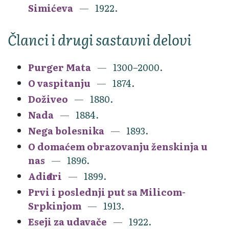
Simićeva
1922.
Članci i drugi sastavni delovi
Purger Mata
1300–2000.
O vaspitanju
1874.
Doživeo
1880.
Nada
1884.
Nega bolesnika
1893.
O domaćem obrazovanju ženskinja u
nas
1896.
Adiđari
1899.
Prvi i poslednji put sa Milicom-
Srpkinjom
1913.
Eseji za udavače
1922.