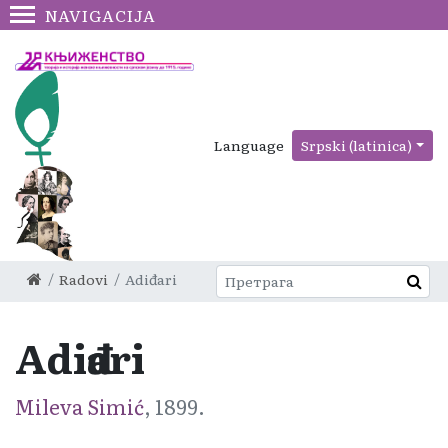
NAVIGACIJA
Language
Srpski (latinica)
Radovi
Adiđari
Adiđari
Mileva Simić
, 1899.