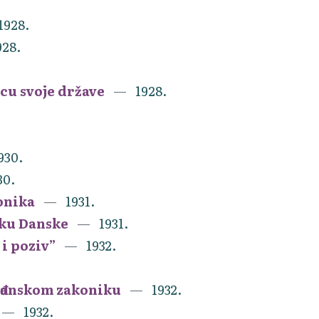
1928.
928.
cu svoje države
1928.
930.
30.
onika
1931.
iku Danske
1931.
 i poziv”
1932.
ađanskom zakoniku
1932.
1932.