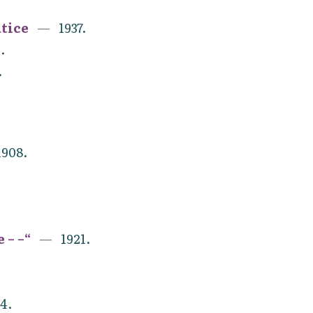
atice
1937.
.
.
1908.
 – –“
1921.
4.