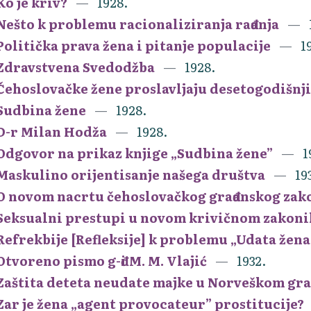
Ko je kriv?
1928.
Nešto k problemu racionaliziranja rađanja
Politička prava žena i pitanje populacije
1
Zdravstvena Svedodžba
1928.
Čehoslovačke žene proslavljaju desetogodišnji
Sudbina žene
1928.
D-r Milan Hodža
1928.
Odgovor na prikaz knjige „Sudbina žene”
1
Maskulino orijentisanje našega društva
19
O novom nacrtu čehoslovačkog građanskog zak
Seksualni prestupi u novom krivičnom zakon
Refrekbije [Refleksije] k problemu „Udata žena
Otvoreno pismo g-đi M. M. Vlajić
1932.
Zaštita deteta neudate majke u Norveškom gr
Zar je žena „agent provocateur” prostitucije?