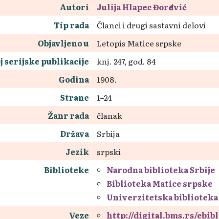
Autori
Julija Hlapec Đorđević
Tip rada
Članci i drugi sastavni delovi
Objavljeno u
Letopis Matice srpske
j serijske publikacije
knj. 247, god. 84
Godina
1908.
Strane
1–24
Žanr rada
članak
Država
Srbija
Jezik
srpski
Biblioteke
Narodna biblioteka Srbije
Biblioteka Matice srpske
Univerzitetska biblioteka
Veze
http://digital.bms.rs/ebi