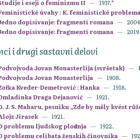
Studije i eseji o feminizmu II
1937.*
Feministické úvahy : K. feministické problem
Jedno dopisivanje: fragmenti romana
2004
Jedno dopisivanje: fragmenti romana
2019
nci i drugi sastavni delovi
Podvojvoda Jovan Monasterlija (svršetak)
Podvojvoda Jovan Monasterlija
1908.
Zofka Kveder-Demetrović : Hanka
1918.
Omladinka Draga Dejanović
1921.
O. J. S. Maharu, pesniku „Zde by měly kvést růže
Alojz Jirasek
1921.
O problemu ljudskog plođenja
1922.
O problemu celibata ženskih činovnika
192