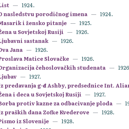
List
1924.
O nasledstvu porodičnog imena
1924.
Masarik i žensko pitanje
1925.
Žena u Sovjetskoj Rusiji
1926.
Ljubavni sastanak
1926.
Dva Jana
1926.
Proslava Matice Slovačke
1926.
Organizacija čehoslovačkih studenata
1926
Ljubav
1927.
Iz predavanja g-đe Ashby, predsednice Int. Ali
Žena i deca u Sovjetskoj Rusiji
1927.
Borba protiv kazne za odbacivanje ploda
1
Iz praških dana Zofke Kvederove
1928.
Pismo iz Slovenije
1928.