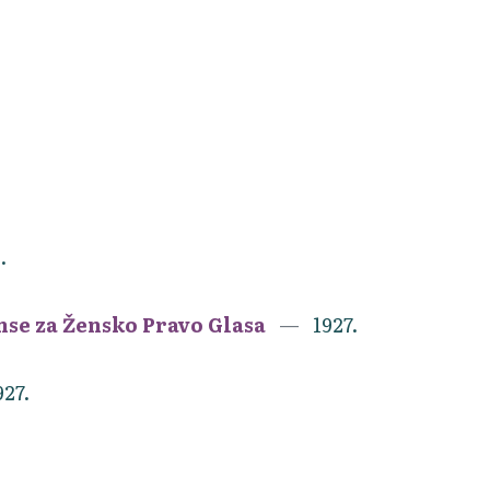
.
anse za Žensko Pravo Glasa
1927.
927.