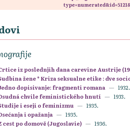
type=numerated&id=5121
dovi
ografije
Crtice iz poslednjih dana carevine Austrije (19
Sudbina žene * Kriza seksualne etike : dve soci
Jedno dopisivanje: fragmenti romana
1932.
Osudná chvile feministického hnutí
1933.
Studije i eseji o feminizmu
1935.
Osećanja i opažanja
1935.
Z cest po domově (Jugoslavie)
1936.