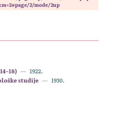
&m=2#page/2/mode/2up
14–18)
1922.
ološke studije
1930.