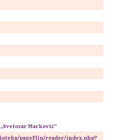
 „Svetozar Marković“
blioteka/pageFlip/reader/index.php?