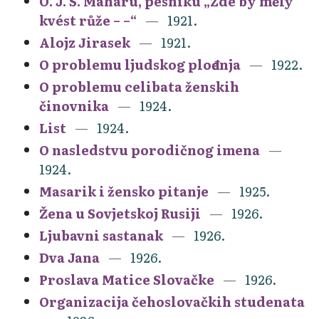
O. J. S. Maharu, pesniku „Zde by měly
kvést růže – –“
1921.
Alojz Jirasek
1921.
O problemu ljudskog plođenja
1922.
O problemu celibata ženskih
činovnika
1924.
List
1924.
O nasledstvu porodičnog imena
1924.
Masarik i žensko pitanje
1925.
Žena u Sovjetskoj Rusiji
1926.
Ljubavni sastanak
1926.
Dva Jana
1926.
Proslava Matice Slovačke
1926.
Organizacija čehoslovačkih studenata