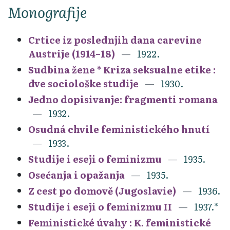
Monografije
Crtice iz poslednjih dana carevine
Austrije (1914–18)
1922.
Sudbina žene * Kriza seksualne etike :
dve sociološke studije
1930.
Jedno dopisivanje: fragmenti romana
1932.
Osudná chvile feministického hnutí
1933.
Studije i eseji o feminizmu
1935.
Osećanja i opažanja
1935.
Z cest po domově (Jugoslavie)
1936.
Studije i eseji o feminizmu II
1937.*
Feministické úvahy : K. feministické