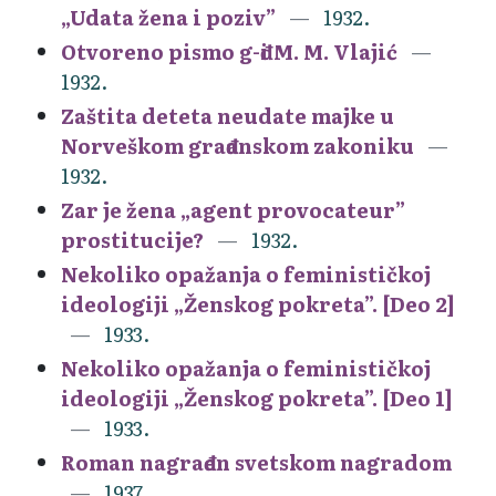
„Udata žena i poziv”
1932.
Otvoreno pismo g-đi M. M. Vlajić
1932.
Zaštita deteta neudate majke u
Norveškom građanskom zakoniku
1932.
Zar je žena „agent provocateur”
prostitucije?
1932.
Nekoliko opažanja o feminističkoj
ideologiji „Ženskog pokreta”. [Deo 2]
1933.
Nekoliko opažanja o feminističkoj
ideologiji „Ženskog pokreta”. [Deo 1]
1933.
Roman nagrađen svetskom nagradom
1937.