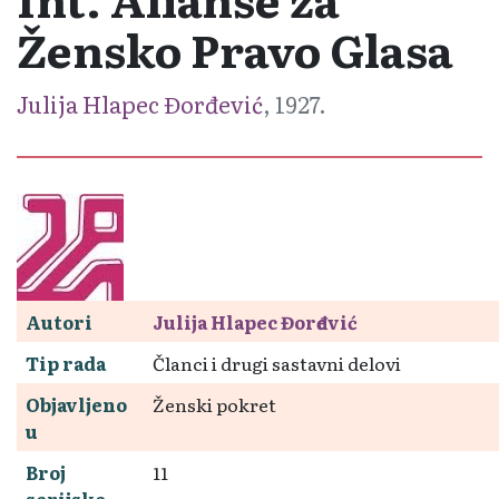
Žensko Pravo Glasa
Julija Hlapec Đorđević
, 1927.
Autori
Julija Hlapec Đorđević
Tip rada
Članci i drugi sastavni delovi
Objavljeno
Ženski pokret
u
Broj
11
serijske