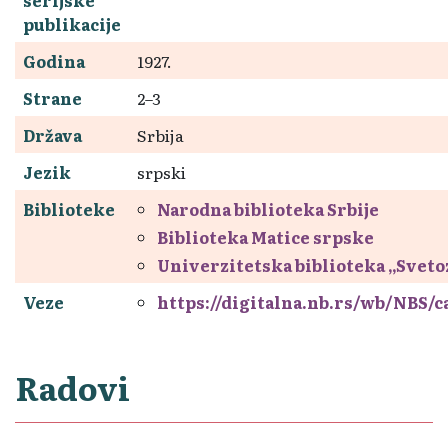
publikacije
Godina
1927.
Strane
2–3
Država
Srbija
Jezik
srpski
Biblioteke
Narodna biblioteka Srbije
Biblioteka Matice srpske
Univerzitetska biblioteka „Svet
Veze
https://digitalna.nb.rs/wb/NBS/
Radovi