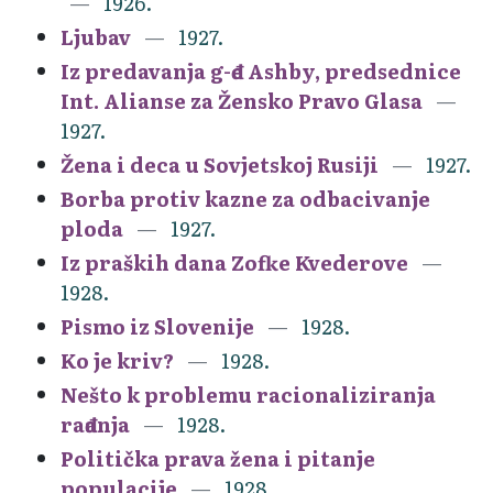
1926.
Ljubav
1927.
Iz predavanja g-đe Ashby, predsednice
Int. Alianse za Žensko Pravo Glasa
1927.
Žena i deca u Sovjetskoj Rusiji
1927.
Borba protiv kazne za odbacivanje
ploda
1927.
Iz praških dana Zofke Kvederove
1928.
Pismo iz Slovenije
1928.
Ko je kriv?
1928.
Nešto k problemu racionaliziranja
rađanja
1928.
Politička prava žena i pitanje
populacije
1928.