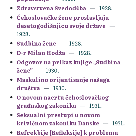
Zdravstvena Svedodžba
1928.
Čehoslovačke žene proslavljaju
desetogodišnjicu svoje države
1928.
Sudbina žene
1928.
D-r Milan Hodža
1928.
Odgovor na prikaz knjige „Sudbina
žene”
1930.
Maskulino orijentisanje našega
društva
1930.
O novom nacrtu čehoslovačkog
građanskog zakonika
1931.
Seksualni prestupi u novom
krivičnom zakoniku Danske
1931.
Refrekbije [Refleksije] k problemu