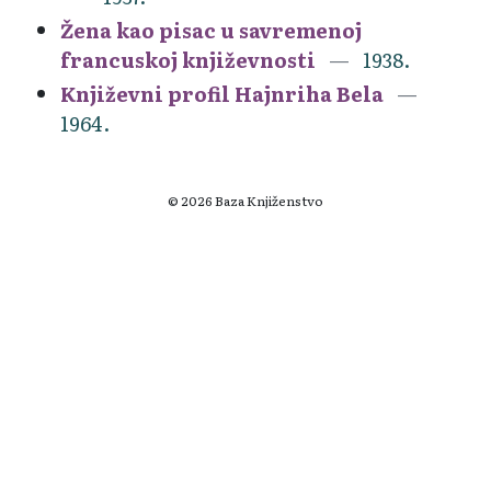
Žena kao pisac u savremenoj
francuskoj književnosti
1938.
Književni profil Hajnriha Bela
1964.
© 2026 Baza Knjiženstvo