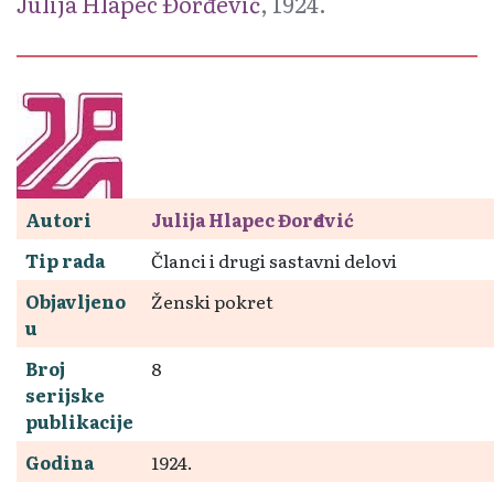
Julija Hlapec Đorđević
, 1924.
Autori
Julija Hlapec Đorđević
Tip rada
Članci i drugi sastavni delovi
Objavljeno
Ženski pokret
u
Broj
8
serijske
publikacije
Godina
1924.