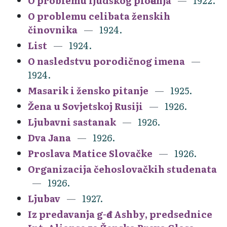
O problemu ljudskog plođenja
1922.
O problemu celibata ženskih
činovnika
1924.
List
1924.
O nasledstvu porodičnog imena
1924.
Masarik i žensko pitanje
1925.
Žena u Sovjetskoj Rusiji
1926.
Ljubavni sastanak
1926.
Dva Jana
1926.
Proslava Matice Slovačke
1926.
Organizacija čehoslovačkih studenata
1926.
Ljubav
1927.
Iz predavanja g-đe Ashby, predsednice