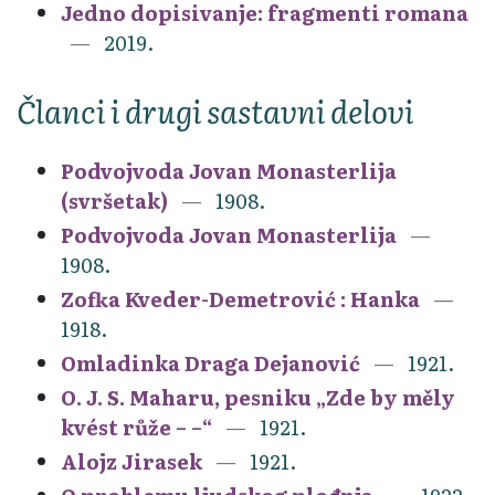
Jedno dopisivanje: fragmenti romana
2019.
Članci i drugi sastavni delovi
Podvojvoda Jovan Monasterlija
(svršetak)
1908.
Podvojvoda Jovan Monasterlija
1908.
Zofka Kveder-Demetrović : Hanka
1918.
Omladinka Draga Dejanović
1921.
O. J. S. Maharu, pesniku „Zde by měly
kvést růže – –“
1921.
Alojz Jirasek
1921.