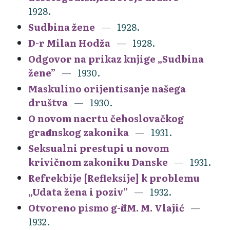
1928.
Sudbina žene
1928.
D-r Milan Hodža
1928.
Odgovor na prikaz knjige „Sudbina
žene”
1930.
Maskulino orijentisanje našega
društva
1930.
O novom nacrtu čehoslovačkog
građanskog zakonika
1931.
Seksualni prestupi u novom
krivičnom zakoniku Danske
1931.
Refrekbije [Refleksije] k problemu
„Udata žena i poziv”
1932.
Otvoreno pismo g-đi M. M. Vlajić
1932.