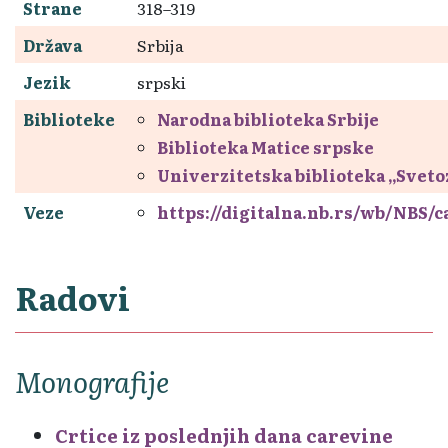
Strane
318–319
Država
Srbija
Jezik
srpski
Biblioteke
Narodna biblioteka Srbije
Biblioteka Matice srpske
Univerzitetska biblioteka „Svet
Veze
https://digitalna.nb.rs/wb/NBS/
Radovi
Monografije
Crtice iz poslednjih dana carevine