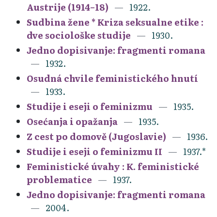
Austrije (1914–18)
1922.
Sudbina žene * Kriza seksualne etike :
dve sociološke studije
1930.
Jedno dopisivanje: fragmenti romana
1932.
Osudná chvile feministického hnutí
1933.
Studije i eseji o feminizmu
1935.
Osećanja i opažanja
1935.
Z cest po domově (Jugoslavie)
1936.
Studije i eseji o feminizmu II
1937.*
Feministické úvahy : K. feministické
problematice
1937.
Jedno dopisivanje: fragmenti romana
2004.