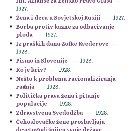
Int. Alianse za Žensko Pravo Glasa
1927.
Žena i deca u Sovjetskoj Rusiji
1927.
Borba protiv kazne za odbacivanje
ploda
1927.
Iz praških dana Zofke Kvederove
1928.
Pismo iz Slovenije
1928.
Ko je kriv?
1928.
Nešto k problemu racionaliziranja
rađanja
1928.
Politička prava žena i pitanje
populacije
1928.
Zdravstvena Svedodžba
1928.
Čehoslovačke žene proslavljaju
desetogodišnjicu svoje države