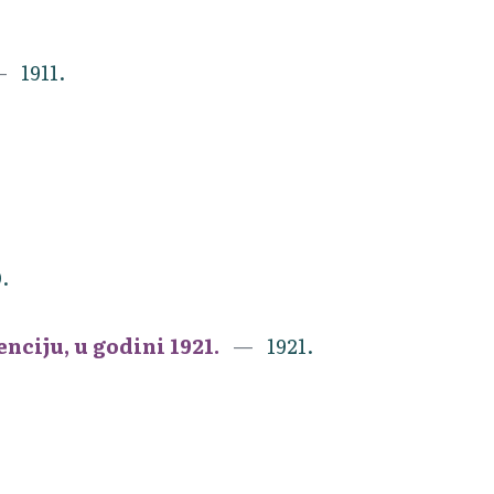
1911.
.
nciju, u godini 1921.
1921.