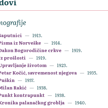
dovi
ografije
Saputnici
1913.
Pisma iz Norveške
1914.
Đakon Bogorodičine crkve
1919.
Iz prošlosti
1919.
Upravljanje životom
1923.
Petar Kočić, savremenost njegova
1935.
Puškin
1937.
Milan Rakić
1938.
Punkt kontrapunkt
1938.
Kronika palanačkog groblja
1940.