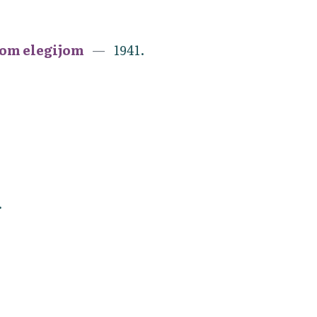
jom elegijom
1941.
.