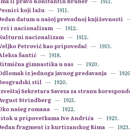
Ima li pravo Konstantin Bruner
1911.
Pesnici koji lažu
1911.
Jedan datum u našoj prevodnoj književnosti
Irci i nacionalizam
1912.
Kulturni nacionalizam
1912.
Veljko Petrović kao pripovedač
1913.
Aleksa Šantić
1918.
Ritmična gimnastika u nas
1920.
Odlomak iz jednoga javnog predavanja
1920
Beogradski stil
1920.
Izveštaj Sekretara Saveza za stranu koresponde
Avgust Strindberg
1921.
Oko našeg romana
1922.
Istok u pripovetkama Ive Andrića
1923.
Jedan fragment iz kurtizanskog Rima
1923.