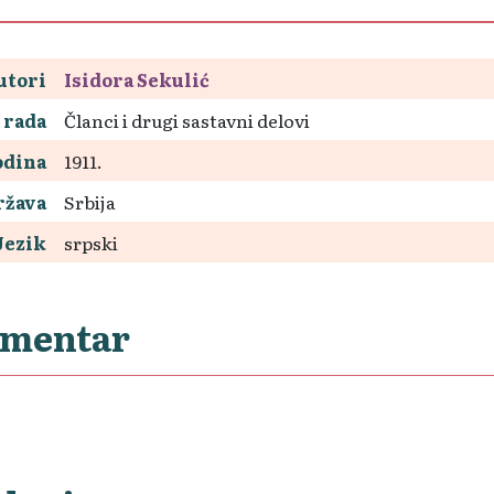
utori
Isidora Sekulić
 rada
Članci i drugi sastavni delovi
odina
1911.
ržava
Srbija
Jezik
srpski
mentar