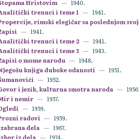
Stopama Hristovim
1940.
Analitički trenuci i teme 1
1941.
Propercije, rimski elegičar sa poslednjom svo
Zapisi
1941.
Analitički trenuci i teme 2
1941.
Analitički trenuci i teme 3
1943.
Zapisi o mome narodu
1948.
Njegošu knjiga duboke odanosti
1951.
Šumanovići
1952.
Govor i jezik, kulturna smotra naroda
1956
Mir i nemir
1957.
Ogledi
1959.
Prozni radovi
1959.
Izabrana dela
1967.
Izbor iz dela
1974.