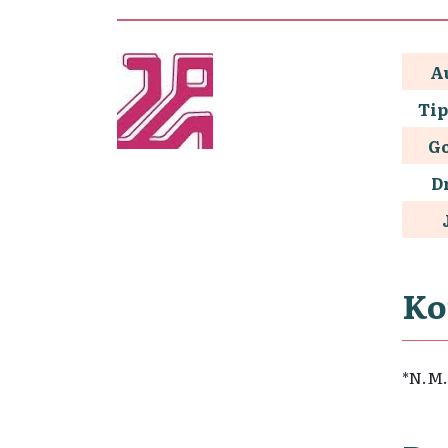
A
Tip
G
D
Ko
*N.M.