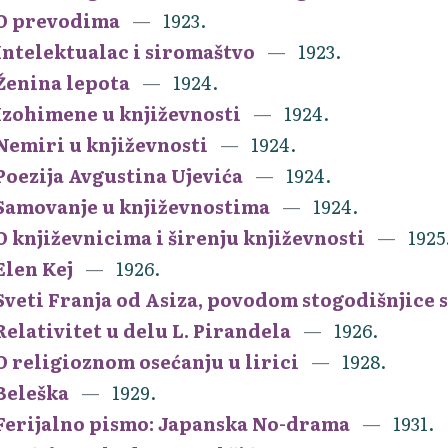
O prevodima
1923.
Intelektualac i siromaštvo
1923.
Ženina lepota
1924.
Izohimene u književnosti
1924.
Nemiri u književnosti
1924.
Poezija Avgustina Ujevića
1924.
Samovanje u književnostima
1924.
O književnicima i širenju književnosti
1925
Elen Kej
1926.
Sveti Franja od Asiza, povodom stogodišnjice 
Relativitet u delu L. Pirandela
1926.
O religioznom osećanju u lirici
1928.
Beleška
1929.
Ferijalno pismo: Japanska No-drama
1931.