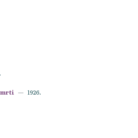
.
smrti
1926.