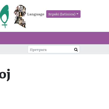
Language
Srpski (latinica)
oj