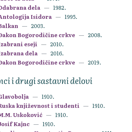
Odabrana dela
1982.
Antologija Isidora
1995.
Balkan
2003.
Đakon Bogorodičine crkve
2008.
Izabrani eseji
2010.
Izabrana dela
2016.
Đakon Bogorodičine crkve
2019.
nci i drugi sastavni delovi
Glavobolja
1910.
Ruska književnost i studenti
1910.
M.M. Uskoković
1910.
Josif Kajnc
1910.