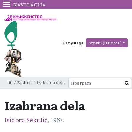
NAVIGACIJA
Language
Srpski (latinica)
Radovi
Izabrana dela
Izabrana dela
Isidora Sekulić
, 1967.