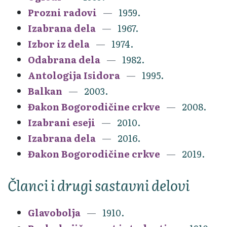
Prozni radovi
1959.
Izabrana dela
1967.
Izbor iz dela
1974.
Odabrana dela
1982.
Antologija Isidora
1995.
Balkan
2003.
Đakon Bogorodičine crkve
2008.
Izabrani eseji
2010.
Izabrana dela
2016.
Đakon Bogorodičine crkve
2019.
Članci i drugi sastavni delovi
Glavobolja
1910.