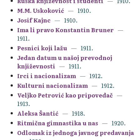
Ruska književnost i studenti
1910.
M.M. Uskoković
1910.
Josif Kajnc
1910.
Ima li pravo Konstantin Bruner
1911.
Pesnici koji lažu
1911.
Jedan datum u našoj prevodnoj
književnosti
1911.
Irci i nacionalizam
1912.
Kulturni nacionalizam
1912.
Veljko Petrović kao pripovedač
1913.
Aleksa Šantić
1918.
Ritmična gimnastika u nas
1920.
Odlomak iz jednoga javnog predavanja