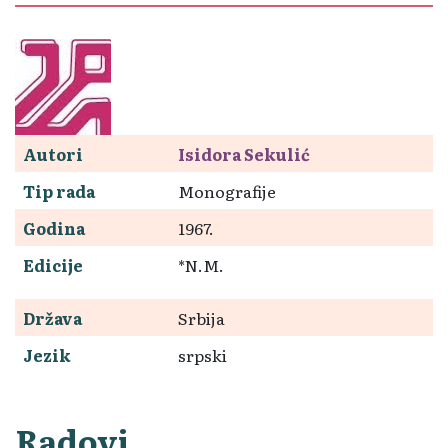
Autori
Isidora Sekulić
Tip rada
Monografije
Godina
1967.
Edicije
*N.M.
Država
Srbija
Jezik
srpski
Radovi