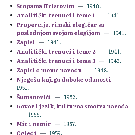
Stopama Hristovim
1940.
Analitički trenuci i teme 1
1941.
Propercije, rimski elegičar sa
poslednjom svojom elegijom
1941.
Zapisi
1941.
Analitički trenuci i teme 2
1941.
Analitički trenuci i teme 3
1943.
Zapisi o mome narodu
1948.
Njegošu knjiga duboke odanosti
1951.
Šumanovići
1952.
Govor i jezik, kulturna smotra naroda
1956.
Mir i nemir
1957.
Ogledi
1959.