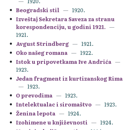
1920.
Beogradski stil
1920.
Izveštaj Sekretara Saveza za stranu
korespondenciju, u godini 1921.
1921.
Avgust Strindberg
1921.
Oko našeg romana
1922.
Istok u pripovetkama Ive Andrića
1923.
Jedan fragment iz kurtizanskog Rima
1923.
O prevodima
1923.
Intelektualac i siromaštvo
1923.
Ženina lepota
1924.
Izohimene u književnosti
1924.