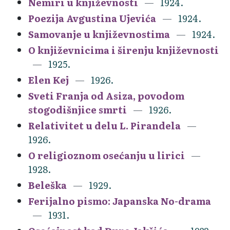
Nemiri u književnosti
1924.
Poezija Avgustina Ujevića
1924.
Samovanje u književnostima
1924.
O književnicima i širenju književnosti
1925.
Elen Kej
1926.
Sveti Franja od Asiza, povodom
stogodišnjice smrti
1926.
Relativitet u delu L. Pirandela
1926.
O religioznom osećanju u lirici
1928.
Beleška
1929.
Ferijalno pismo: Japanska No-drama
1931.