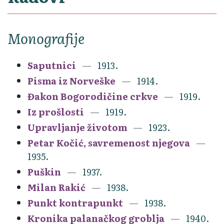
Monografije
Saputnici
1913.
Pisma iz Norveške
1914.
Đakon Bogorodičine crkve
1919.
Iz prošlosti
1919.
Upravljanje životom
1923.
Petar Kočić, savremenost njegova
1935.
Puškin
1937.
Milan Rakić
1938.
Punkt kontrapunkt
1938.
Kronika palanačkog groblja
1940.