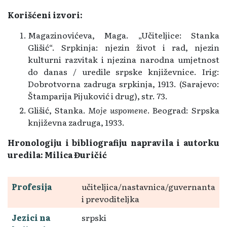
Korišćeni izvori:
Magazinovićeva, Maga. „Učiteljice: Stanka
Glišić“. Srpkinja: njezin život i rad, njezin
kulturni razvitak i njezina narodna umjetnost
do danas / uredile srpske književnice. Irig:
Dobrotvorna zadruga srpkinja, 1913. (Sarajevo:
Štamparija Pijuković i drug), str. 73.
Glišić, Stanka.
Moje uspomene
. Beograd: Srpska
književna zadruga, 1933.
Hronologiju i bibliografiju napravila i autorku
uredila: Milica Đuričić
Profesija
učiteljica/nastavnica/guvernanta
i prevoditeljka
Jezici na
srpski