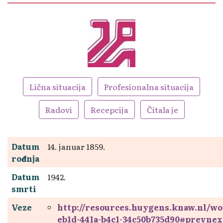
Lična situacija
Profesionalna situacija
Radovi
Recepcija
Čitala je
Datum
14. januar 1859.
rođenja
Datum
1942.
smrti
Veze
http://resources.huygens.knaw.nl/w
eb1d-441a-b4c1-34c50b735d90#prevnex