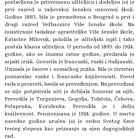
postavljena je privremenu učiteljicu i dodeljen joj je
prvi razred u valjevskoj ženskoj osnovnoj školi.
Godine 1883. bila je premeštena u Beograd u prvi i
drugi razred Vežbaonice Više ženske škole. Na
insistiranje tadašnje upraviteljke Više ženske škole,
Katarine Milovuk, položila je učiteljski ispit i tako
postala klasna učiteljica. U periodu od 1893. do 1924.
godine, ako se izuzmu ratne godine, predavala je
srpski jezik. Govorila je francuski, ruski i italijanski.
Uzimala je časove i nemačkog jezika. Bila je izvrstan
poznavalac ruske i francuske književnosti. Pored
rada u prosveti, bavila se prevođenjem. Na prevodima
se nije potpisivala niti je dobijala honorar za njih.
Prevodila je Turgenjeva, Gogolja, Tolstoja, Čehova,
Potapenka, Korolenka. Prevodila je i dečju
književnost. Penzionisana je 1924. godine. U martu
naredne godine uručen joj je orden Svetog Save
trećeg stepena kao priznanje za njen dugogodišnji
rad.