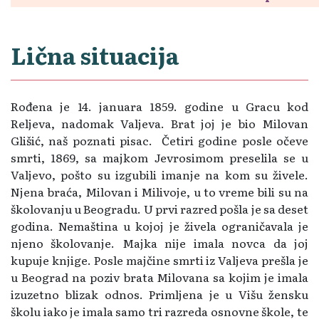
Lična situacija
Rođena je 14. januara 1859. godine u Gracu kod
Reljeva, nadomak Valjeva. Brat joj je bio Milovan
Glišić, naš poznati pisac. Četiri godine posle očeve
smrti, 1869, sa majkom Jevrosimom preselila se u
Valjevo, pošto su izgubili imanje na kom su živele.
Njena braća, Milovan i Milivoje, u to vreme bili su na
školovanju u Beogradu. U prvi razred pošla je sa deset
godina. Nemaština u kojoj je živela ograničavala je
njeno školovanje. Majka nije imala novca da joj
kupuje knjige. Posle majčine smrti iz Valjeva prešla je
u Beograd na poziv brata Milovana sa kojim je imala
izuzetno blizak odnos. Primljena je u Višu žensku
školu iako je imala samo tri razreda osnovne škole, te