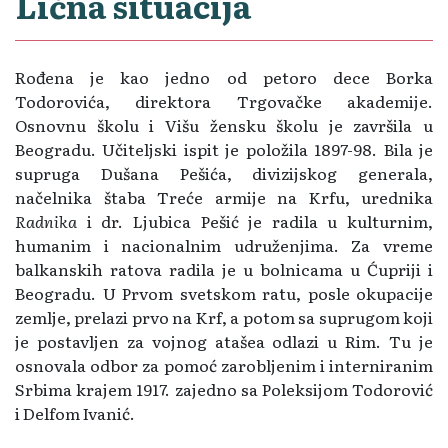
Lična situacija
Rođena je kao jedno od petoro dece Borka
Todorovića, direktora Trgovačke akademije.
Osnovnu školu i Višu žensku školu je završila u
Beogradu. Učiteljski ispit je položila 1897-98. Bila je
supruga Dušana Pešića, divizijskog generala,
načelnika štaba Treće armije na Krfu, urednika
Radnika
i dr. Ljubica Pešić je radila u kulturnim,
humanim i nacionalnim udruženjima. Za vreme
balkanskih ratova radila je u bolnicama u Ćupriji i
Beogradu. U Prvom svetskom ratu, posle okupacije
zemlje, prelazi prvo na Krf, a potom sa suprugom koji
je postavljen za vojnog atašea odlazi u Rim. Tu je
osnovala odbor za pomoć zarobljenim i interniranim
Srbima krajem 1917. zajedno sa Poleksijom Todorović
i Delfom Ivanić.