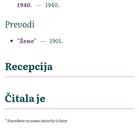
1940.
1940.
Prevodi
"Žene"
1901.
Recepcija
Čitala je
* Navedene su samo autorke iz baze