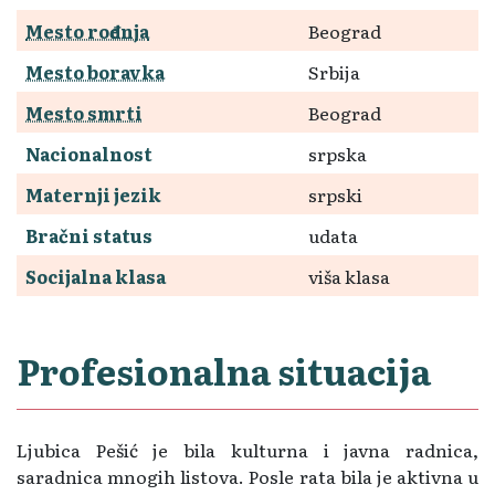
Mesto rođenja
Beograd
Mesto boravka
Srbija
Mesto smrti
Beograd
Nacionalnost
srpska
Maternji jezik
srpski
Bračni status
udata
Socijalna klasa
viša klasa
Profesionalna situacija
Ljubica Pešić je bila kulturna i javna radnica,
saradnica mnogih listova. Posle rata bila je aktivna u