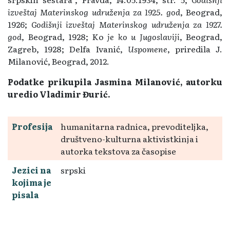
izveštaj Materinskog udruženja za 1925. god
, Beograd,
1926;
Godišnji izveštaj Materinskog udruženja za 1927.
god
, Beograd, 1928; Ko
je ko u Jugoslaviji
, Beograd,
Zagreb, 1928; Delfa Ivanić,
Uspomene
, priredila J.
Milanović, Beograd, 2012.
Podatke prikupila Jasmina Milanović, autorku
uredio Vladimir Đurić.
Profesija
humanitarna radnica, prevoditeljka,
društveno-kulturna aktivistkinja i
autorka tekstova za časopise
Jezici na
srpski
kojima je
pisala