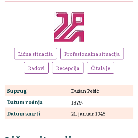
Lična situacija
Profesionalna situacija
Radovi
Recepcija
Čitala je
Suprug
Dušan Pešić
Datum rođenja
1879
.
Datum smrti
21. januar 1945.