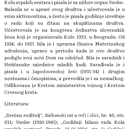
Kolu srpskih sestara i pisala je za njihov organ
Vardar
.
Nalazila se u upravi ovog društva i učestvovala je u
svim aktivnostima, a često je pisala godišnje izveštaje
o radu koji su čitani na skupštinama društva.
Učestvovala je na kongresu Jedinstva slovenskih
žena koji je organizovalo Kolo 1933. u Beogradu. Od
1924. do 1927. bila je i upravna članica Materinskog
udruženja, upravo u periodu kada je ovo društvo
podiglo svoj novi Dom na odojčad. Bila je saradnik i
Hrišćanske zajednice mladih ljudi. Sarađivala je i
pisala i u
Jugoslovenskoj ženi
(1931-34) i drugim
novinama i časopisima, a prevodila je i sa nemačkog.
Odlikovana je Krstom ministarstva vojnog i Krstom
Crvenog krsta.
Literatura:
„Srećan roditelj“,
Balkanski rat u reči i slici
, br. 40, str.
631;
Vardar
(1920-1941); „Godišnji bilans rada Kola
srpskih sestara“, Pravda, 14.05.1934, str. 5;
Godišnji