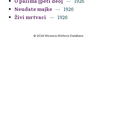
O palima [peti deo]
1926
Neudate majke
1926
Živi mrtvaci
1926
© 2026 Women Writers Database