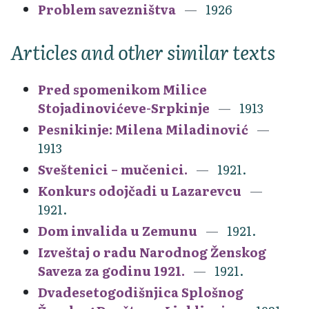
Problem savezništva
1926
Articles and other similar texts
Pred spomenikom Milice
Stojadinovićeve-Srpkinje
1913
Pesnikinje: Milena Miladinović
1913
Sveštenici – mučenici.
1921.
Konkurs odojčadi u Lazarevcu
1921.
Dom invalida u Zemunu
1921.
Izveštaj o radu Narodnog Ženskog
Saveza za godinu 1921.
1921.
Dvadesetogodišnjica Splošnog