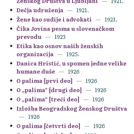
Ženskog Društva u Ljubljani
1921.
Dečja udruženja
1921.
Žene kao sudije i advokati
1921.
Čika Jovina pesma u slovenačkom
prevodu
1923
Etika kao osnov naših ženskih
organizacija
1925.
Danica Hristić, u spomen jedne velike
humane duše
1926
O palima [prvi deo]
1926
O „palima“ [drugi deo]
1926
O „palima“ [treći deo]
1926
Izložba Beogradskog Ženskog Društva
1926
O palima [četvrti deo]
1926