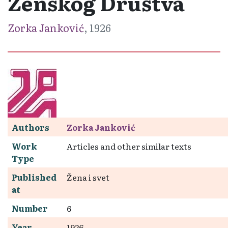
Ženskog Društva
Zorka Janković
, 1926
Authors
Zorka Janković
Work
Articles and other similar texts
Type
Published
Žena i svet
at
Number
6
Year
1926