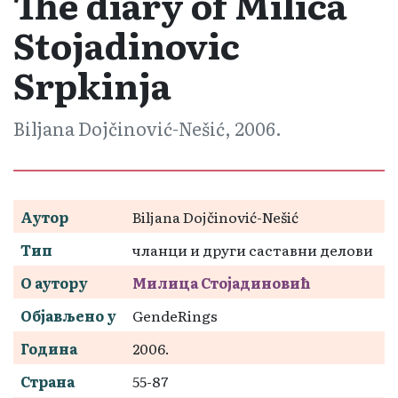
The diary of Milica
Stojadinovic
Srpkinja
Biljana Dojčinović-Nešić, 2006.
Аутор
Biljana Dojčinović-Nešić
Тип
чланци и други саставни делови
О аутору
Милица Стојадиновић
Објављено у
GendeRings
Година
2006.
Страна
55-87