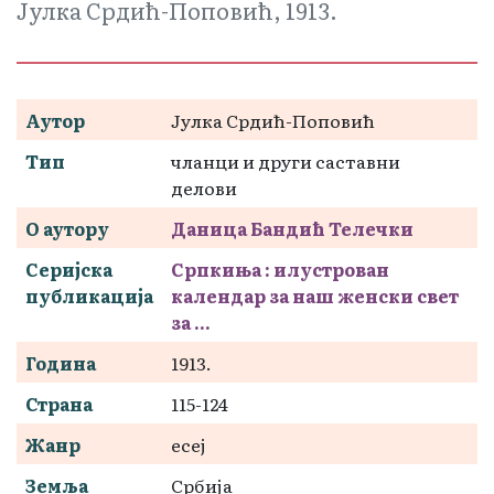
Јулка Срдић-Поповић, 1913.
Аутор
Јулка Срдић-Поповић
Тип
чланци и други саставни
делови
О аутору
Даница Бандић Телечки
Серијска
Српкиња : илустрован
публикација
календар за наш женски свет
за ...
Година
1913.
Страна
115-124
Жанр
есеј
Земља
Србија