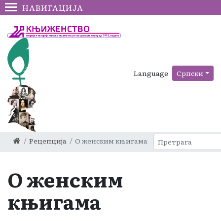
НАВИГАЦИЈА
Language
Српски
Рецепција
О женским књигама
О женским
књигама