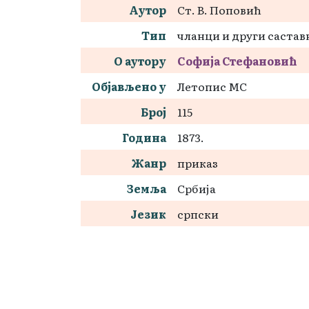
Аутор
Ст. В. Поповић
Тип
чланци и други састав
О аутору
Софија Стефановић
Објављено у
Летопис МС
Број
115
Година
1873.
Жанр
приказ
Земља
Србија
Језик
српски