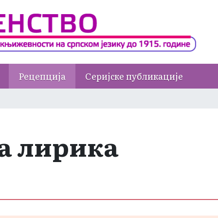
Рецепција
Серијске публикације
а лирика