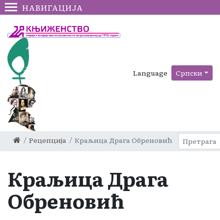
НАВИГАЦИЈА
Language
Српски
Рецепција
Краљица Драга Обреновић
Краљица Драга
Обреновић