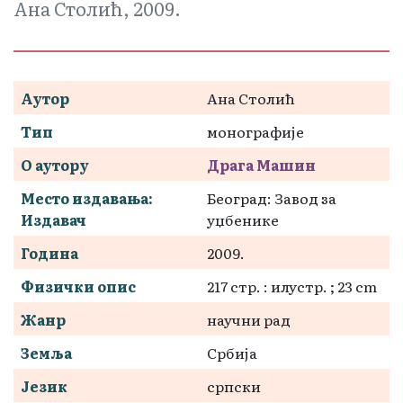
Ана Столић, 2009.
Аутор
Ана Столић
Тип
монографије
О аутору
Драга Машин
Место издавања:
Београд: Завод за
Издавач
уџбенике
Година
2009.
Физички опис
217 стр. : илустр. ; 23 cm
Жанр
научни рад
Земља
Србија
Језик
српски