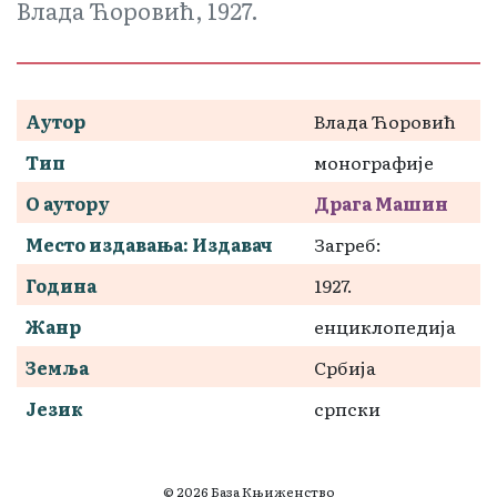
Влада Ћоровић, 1927.
Аутор
Влада Ћоровић
Тип
монографије
О аутору
Драга Машин
Место издавања: Издавач
Загреб:
Година
1927.
Жанр
енциклопедија
Земља
Србија
Језик
српски
© 2026 База Књиженство