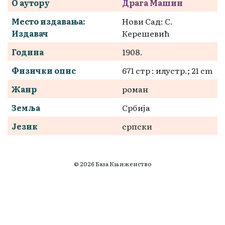
О аутору
Драга Машин
Место издавања:
Нови Сад: С.
Издавач
Керешевић
Година
1908.
Физички опис
671 стр : илустр.; 21 cm
Жанр
роман
Земља
Србија
Језик
српски
© 2026 База Књиженство