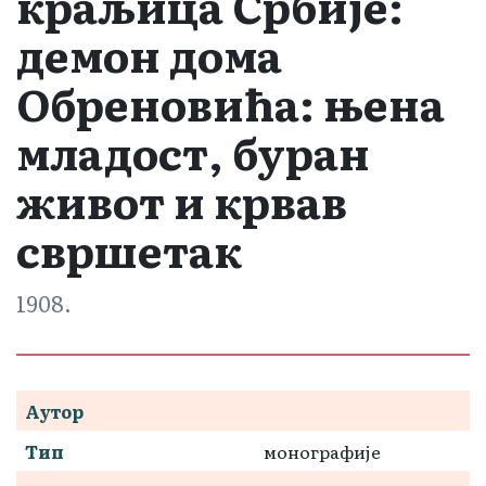
краљица Србије:
демон дома
Обреновића: њена
младост, буран
живот и крвав
свршетак
1908.
Аутор
Тип
монографије