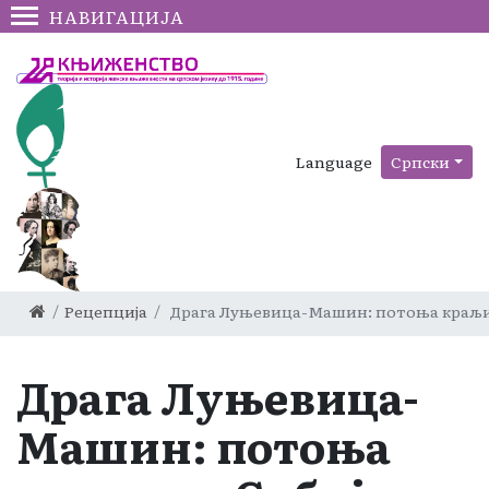
НАВИГАЦИЈА
Language
Српски
Рецепција
Драга Луњевица-Машин: потоња краљица
Драга Луњевица-
Машин: потоња