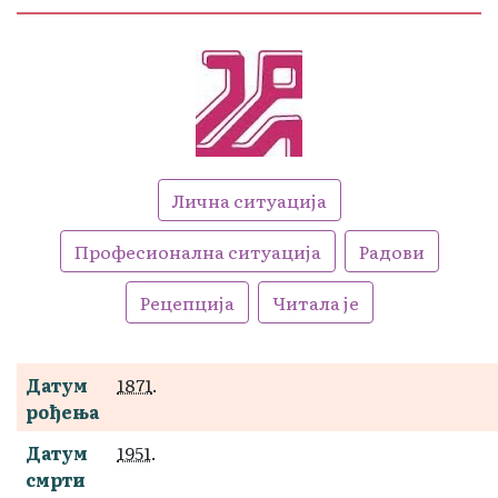
Лична ситуација
Професионална ситуација
Радови
Рецепција
Читала је
Датум
1871
.
рођења
Датум
1951
.
смрти