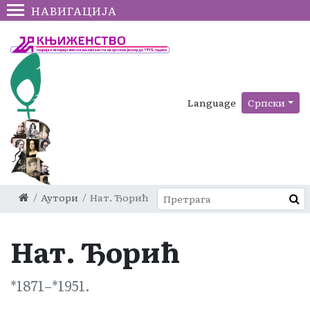
НАВИГАЦИЈА
Language
Српски
Аутори
Нат. Ђорић
Нат. Ђорић
1871
–
1951
.