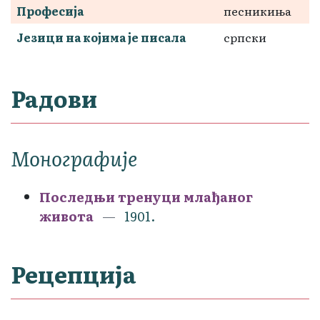
Професија
песникиња
Језици на којима је писала
српски
Радови
Монографије
Последњи тренуци млађаног
живота
1901.
Рецепција