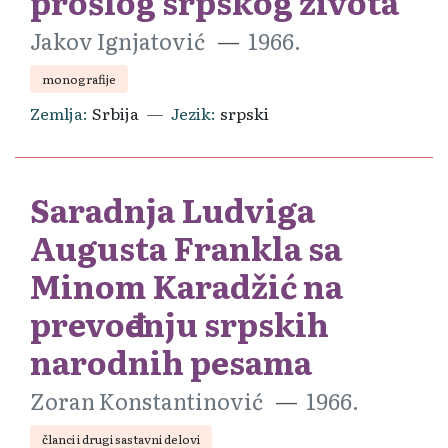
prošlog srpskog života
Jakov Ignjatović
1966.
monografije
Zemlja
Srbija
Jezik
srpski
Saradnja Ludviga
Augusta Frankla sa
Minom Karadžić na
prevođenju srpskih
narodnih pesama
Zoran Konstantinović
1966.
članci i drugi sastavni delovi