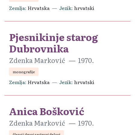
Zemlja
Hrvatska
Jezik
hrvatski
Pjesnikinje starog
Dubrovnika
Zdenka Marković
1970.
monografije
Zemlja
Hrvatska
Jezik
hrvatski
Anica Bošković
Zdenka Marković
1970.
članci i drugi sastavni delovi