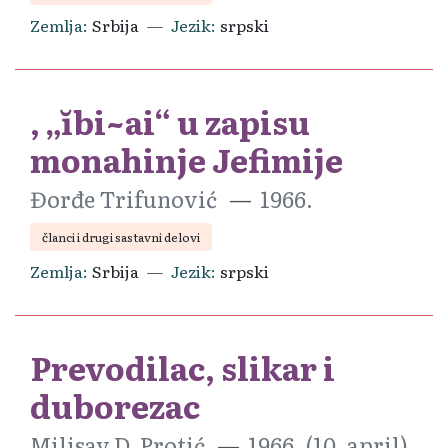
Zemlja
Srbija
Jezik
srpski
, „ĭbi~ai“ u zapisu
monahinje Jefimije
Đorđe Trifunović
1966.
članci i drugi sastavni delovi
Zemlja
Srbija
Jezik
srpski
Prevodilac, slikar i
duborezac
Milisav D. Protić
1966. (10. april).