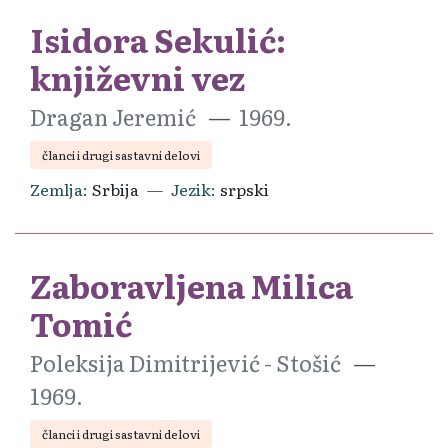
Isidora Sekulić:
književni vez
Dragan Jeremić
1969.
članci i drugi sastavni delovi
Zemlja
Srbija
Jezik
srpski
Zaboravljena Milica
Tomić
Poleksija Dimitrijević - Stošić
1969.
članci i drugi sastavni delovi