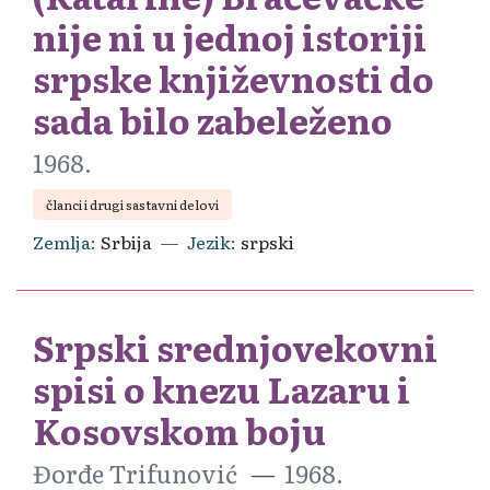
nije ni u jednoj istoriji
srpske književnosti do
sada bilo zabeleženo
1968.
članci i drugi sastavni delovi
Zemlja
Srbija
Jezik
srpski
Srpski srednjovekovni
spisi o knezu Lazaru i
Kosovskom boju
Đorđe Trifunović
1968.