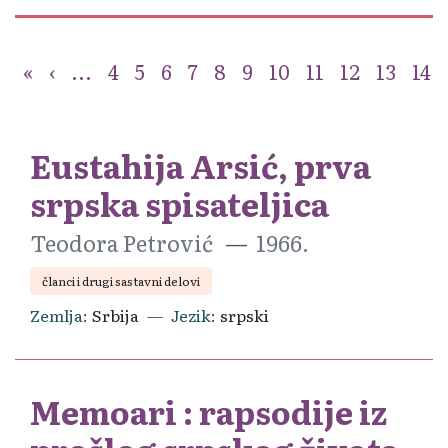
«
‹
...
4
5
6
7
8
9
10
11
12
13
14
Eustahija Arsić, prva
srpska spisateljica
Teodora Petrović
1966.
članci i drugi sastavni delovi
Zemlja
Srbija
Jezik
srpski
Memoari : rapsodije iz