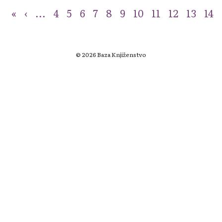
«
‹
...
4
5
6
7
8
9
10
11
12
13
14
© 2026 Baza Knjiženstvo