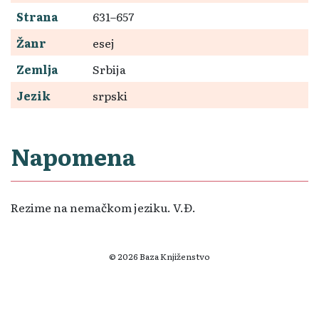
Strana
631–657
Žanr
esej
Zemlja
Srbija
Jezik
srpski
Napomena
Rezime na nemačkom jeziku. V.Đ.
© 2026 Baza Knjiženstvo