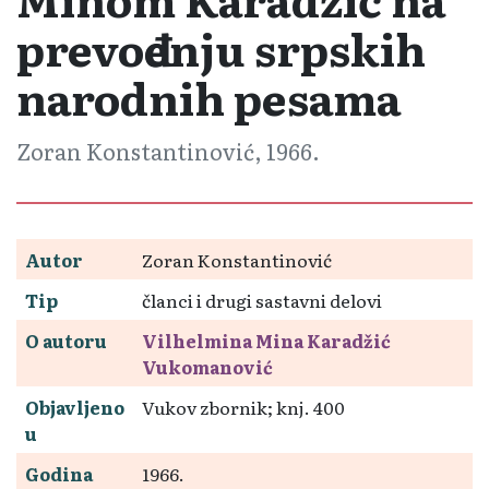
prevođenju srpskih
narodnih pesama
Zoran Konstantinović, 1966.
Autor
Zoran Konstantinović
Tip
članci i drugi sastavni delovi
O autoru
Vilhelmina Mina Karadžić
Vukomanović
Objavljeno
Vukov zbornik; knj. 400
u
Godina
1966.