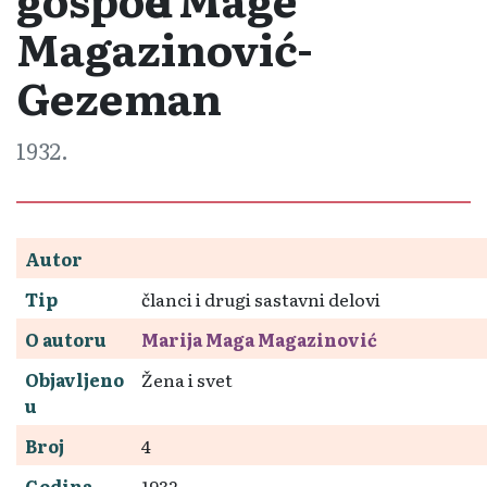
Magazinović-
Gezeman
1932.
Autor
Tip
članci i drugi sastavni delovi
O autoru
Marija Maga Magazinović
Objavljeno
Žena i svet
u
Broj
4
Godina
1932.