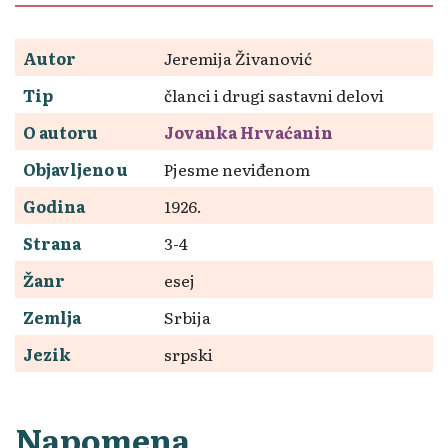
Autor
Jeremija Živanović
Tip
članci i drugi sastavni delovi
O autoru
Jovanka Hrvaćanin
Objavljeno u
Pjesme neviđenom
Godina
1926.
Strana
3-4
Žanr
esej
Zemlja
Srbija
Jezik
srpski
Napomena